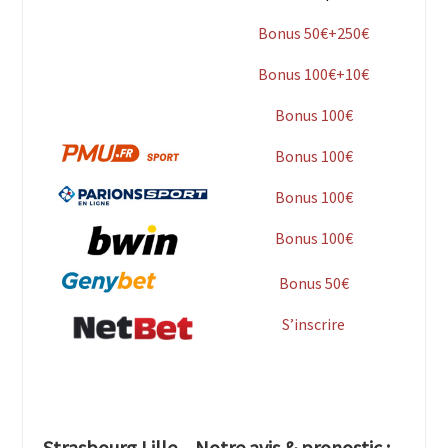
Bonus 50€+250€
Bonus 100€+10€
Bonus 100€
Bonus 100€
Bonus 100€
Bonus 100€
Bonus 50€
S’inscrire
Strasbourg Lille
– Notre avis & pronostic :