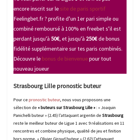
encore inscrit sur le
site de paris sportif
Feelingbet.fr ? profite d’un 1er pari simple ou
combiné remboursé à 100% en freebet s’il est
perdant jusqu’à
50€
, et jusqu’à
250€
de bonus
fidélité supplémentaire sur tes paris combinés.
Découvre le
bonus de bienvenue
pour tout
nouveau joueur
Strasbourg Lille
pronostic buteur
Pour ce
pronostic buteur
, nous vous proposons une
sélection de
« buteurs sur Strasbourg Lille »
: « Joaquin
Panichelli buteur » (2.45) l’attaquant argentin de
Strasbourg
reste le meilleur buteur de Ligue 1 avec 9 réalisations en 11
rencontres et combine physique, qualité de jeu et finition
hors norme, « Olivier Giroud buteur » (2.62) l’attaquant