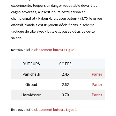
expérimenté, toujours un danger redoutable devant les
cages adverses, a inscrit 2 buts cette saison en
championnat et « Hakon Haraldsson buteur » (3.70) le milieu
offensif islandais est un joueur décisif dans le schéma
tactique de Lille avec 4 buts et 1 passe décisive cette
saison.
Retrouve ici le
classement buteurs Ligue 1
BUTEURS
COTES
Panichelli
2.45
Parier
Giroud
2.62
Parier
Haraldsson
3.70
Parier
Retrouve ici le
classement buteurs Ligue 1