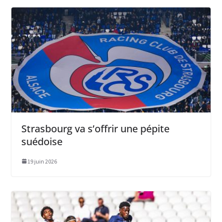
Strasbourg va s’offrir une pépite
suédoise
19 juin 2026