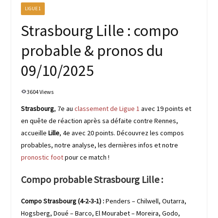
LIGUE 1
Strasbourg Lille : compo
probable & pronos du
09/10/2025
3604 Views
Strasbourg
, 7e au
classement de Ligue 1
avec 19 points et
en quête de réaction après sa défaite contre Rennes,
accueille
Lille
, 4e avec 20 points. Découvrez les compos
probables, notre analyse, les dernières infos et notre
pronostic foot
pour ce match !
Compo probable Strasbourg Lille :
Compo Strasbourg (4-2-3-1) :
Penders – Chilwell, Outarra,
Hogsberg, Doué – Barco, El Mourabet – Moreira, Godo,