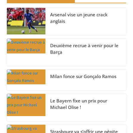
Arsenal vise un jeune crack
anglais
Deuxième recrue à venir pour le
Barça
Milan fonce sur Gonçalo Ramos
Le Bayern fixe un prix pour
Michael Olise !
Strasbourg va s’offrir une pépite