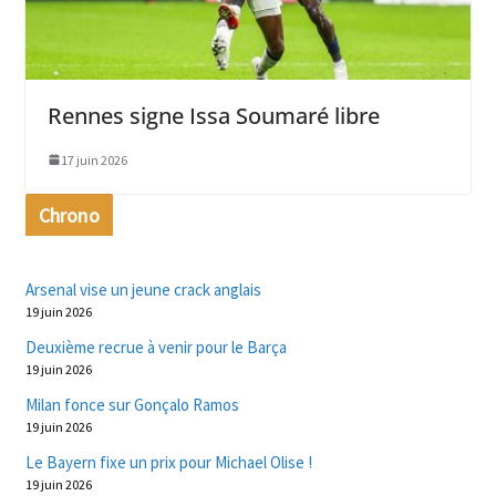
Rennes signe Issa Soumaré libre
17 juin 2026
Chrono
Arsenal vise un jeune crack anglais
19 juin 2026
Deuxième recrue à venir pour le Barça
19 juin 2026
Milan fonce sur Gonçalo Ramos
19 juin 2026
Le Bayern fixe un prix pour Michael Olise !
19 juin 2026