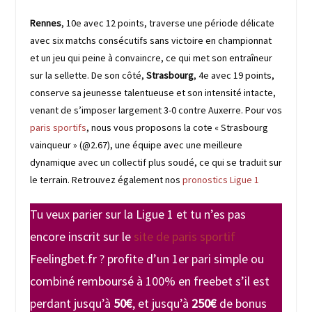
Rennes
, 10e avec 12 points, traverse une période délicate
avec six matchs consécutifs sans victoire en championnat
et un jeu qui peine à convaincre, ce qui met son entraîneur
sur la sellette. De son côté,
Strasbourg
, 4e avec 19 points,
conserve sa jeunesse talentueuse et son intensité intacte,
venant de s’imposer largement 3-0 contre Auxerre. Pour vos
paris sportifs
, nous vous proposons la cote « Strasbourg
vainqueur » (@2.67), une équipe avec une meilleure
dynamique avec un collectif plus soudé, ce qui se traduit sur
le terrain. Retrouvez également nos
pronostics Ligue 1
Tu veux parier sur la Ligue 1 et tu n’es pas
encore inscrit sur le
site de paris sportif
Feelingbet.fr ? profite d’un 1er pari simple ou
combiné remboursé à 100% en freebet s’il est
perdant jusqu’à
50€
, et jusqu’à
250€
de bonus