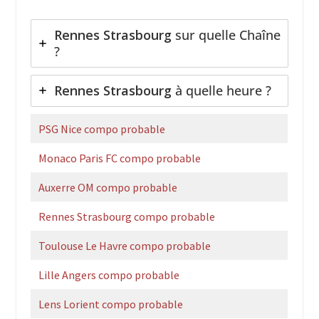
Rennes Strasbourg
sur quelle Chaîne
?
Rennes Strasbourg
à quelle heure ?
PSG Nice compo probable
Monaco Paris FC compo probable
Auxerre OM compo probable
Rennes Strasbourg compo probable
Toulouse Le Havre compo probable
Lille Angers compo probable
Lens Lorient compo probable