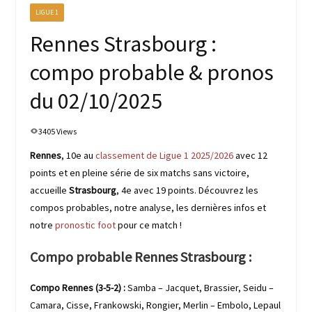
LIGUE 1
Rennes Strasbourg :
compo probable & pronos
du 02/10/2025
3405 Views
Rennes
, 10e au
classement de Ligue 1 2025/2026
avec 12
points et en pleine série de six matchs sans victoire,
accueille
Strasbourg
, 4e avec 19 points. Découvrez les
compos probables, notre analyse, les dernières infos et
notre
pronostic foot
pour ce match !
Compo probable Rennes Strasbourg :
Compo Rennes (3-5-2) :
Samba – Jacquet, Brassier, Seidu –
Camara, Cisse, Frankowski, Rongier, Merlin – Embolo, Lepaul