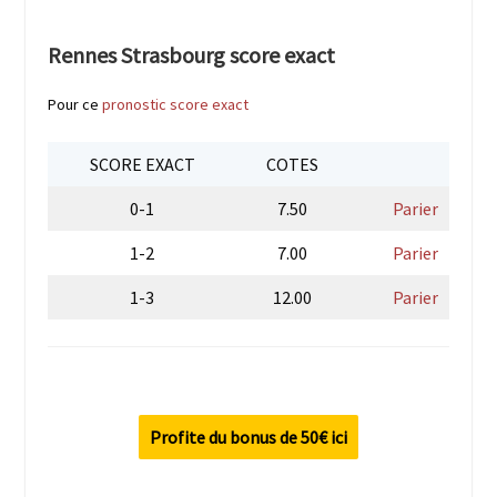
Rennes Strasbourg
score exact
Pour ce
pronostic score exact
SCORE EXACT
COTES
0-1
7.50
Parier
1-2
7.00
Parier
1-3
12.00
Parier
Profite du bonus de 50€ ici