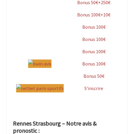
Bonus 50€+250€
Bonus 100€+10€
Bonus 100€
Bonus 100€
Bonus 100€
Bonus 100€
Bonus 50€
S’inscrire
Rennes Strasbourg
– Notre avis &
pronostic :