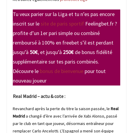
Tu veux parier sur la Liga et tu n’es pas encore
inscrit sur le
site de paris sportif
Feelingbet.fr ?
profite d’un 1er pari simple ou combiné
remboursé à 100% en freebet s’il est perdant
jusqu’à
50€
, et jusqu’à
250€
de bonus fidélité
supplémentaire sur tes paris combinés.
Découvre le
bonus de bienvenue
pour tout
nouveau joueur
Real Madrid – actu & cote :
Revanchard après la perte du titre la saison passée, le
Real
Madrid
a changé d’ère avec l’arrivée de Xabi Alonso, passé
par le club en tant que joueur, désormais entraîneur pour
remplacer Carlo Ancelotti. L’Espagnol a mené son équipe