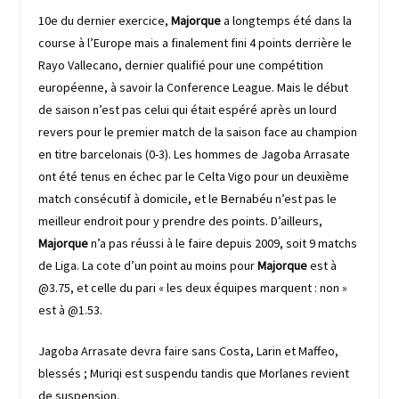
10e du dernier exercice,
Majorque
a longtemps été dans la
course à l’Europe mais a finalement fini 4 points derrière le
Rayo Vallecano, dernier qualifié pour une compétition
européenne, à savoir la Conference League. Mais le début
de saison n’est pas celui qui était espéré après un lourd
revers pour le premier match de la saison face au champion
en titre barcelonais (0-3). Les hommes de Jagoba Arrasate
ont été tenus en échec par le Celta Vigo pour un deuxième
match consécutif à domicile, et le Bernabéu n’est pas le
meilleur endroit pour y prendre des points. D’ailleurs,
Majorque
n’a pas réussi à le faire depuis 2009, soit 9 matchs
de Liga. La cote d’un point au moins pour
Majorque
est à
@3.75, et celle du pari « les deux équipes marquent : non »
est à @1.53.
Jagoba Arrasate devra faire sans Costa, Larin et Maffeo,
blessés ; Muriqi est suspendu tandis que Morlanes revient
de suspension.