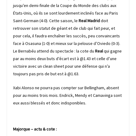
jusqu’en demi-finale de la Coupe du Monde des clubs aux
États-Unis, où ils se sont lourdement inclinés face au Paris
Saint-Germain (4-0). Cette saison, le
Real Madrid
doit
retrouver son statut de géant et de club qui fait peur, et
pour cela, il faudra enchaîner les succès, peu convaincants
face à Osasuna (1-0) et mieux sur la pelouse d’Oviedo (0-3).
Le Bernabéu attend du spectacle : la cote du
Real
qui gagne
par au moins deux buts d’écart est à @1.43 et celle d’une
victoire avec un clean sheet pour une défense qui n’a
toujours pas pris de but est à @1.63.
Xabi Alonso ne pourra pas compter sur Bellingham, absent
pour au moins trois mois. Endrick, Mendy et Camavinga sont
eux aussi blessés et donc indisponibles.
Majorque – actu & cote :