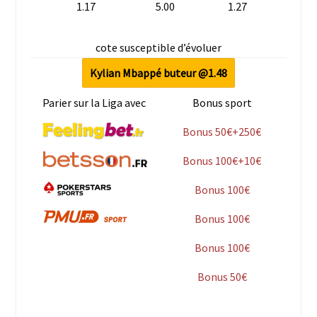
1.17
5.00
1.27
cote susceptible d’évoluer
Kylian Mbappé buteur @1.48
Parier sur la Liga avec
Bonus sport
Bonus 50€+250€
Bonus 100€+10€
Bonus 100€
Bonus 100€
Bonus 100€
Bonus 50€