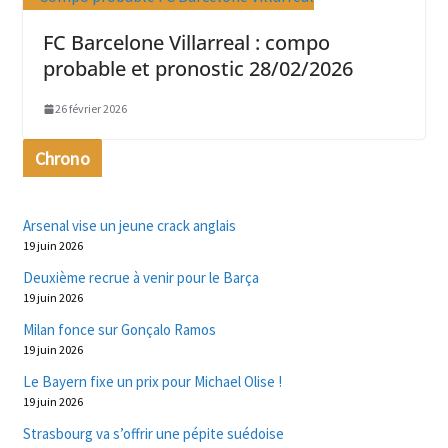
FC Barcelone Villarreal : compo
probable et pronostic 28/02/2026
26 février 2026
Chrono
Arsenal vise un jeune crack anglais
19 juin 2026
Deuxième recrue à venir pour le Barça
19 juin 2026
Milan fonce sur Gonçalo Ramos
19 juin 2026
Le Bayern fixe un prix pour Michael Olise !
19 juin 2026
Strasbourg va s’offrir une pépite suédoise