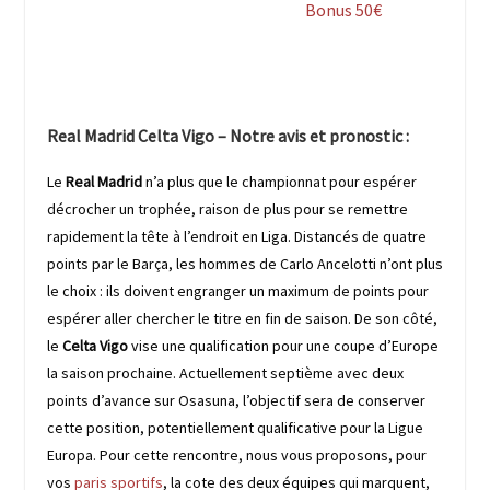
Bonus 50€
Real Madrid Celta Vigo – Notre avis et pronostic :
Le
Real Madrid
n’a plus que le championnat pour espérer
décrocher un trophée, raison de plus pour se remettre
rapidement la tête à l’endroit en Liga. Distancés de quatre
points par le Barça, les hommes de Carlo Ancelotti n’ont plus
le choix : ils doivent engranger un maximum de points pour
espérer aller chercher le titre en fin de saison. De son côté,
le
Celta Vigo
vise une qualification pour une coupe d’Europe
la saison prochaine. Actuellement septième avec deux
points d’avance sur Osasuna, l’objectif sera de conserver
cette position, potentiellement qualificative pour la Ligue
Europa. Pour cette rencontre, nous vous proposons, pour
vos
paris sportifs
, la cote des deux équipes qui marquent,