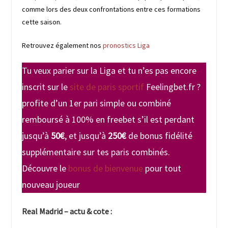
comme lors des deux confrontations entre ces formations
cette saison.
Retrouvez également nos
pronostics Liga
Tu veux parier sur la Liga et tu n’es pas encore
inscrit sur le
site de paris sportif
Feelingbet.fr ?
profite d’un 1er pari simple ou combiné
remboursé à 100% en freebet s’il est perdant
jusqu’à
50€
, et jusqu’à
250€
de bonus fidélité
supplémentaire sur tes paris combinés.
Découvre le
bonus de bienvenue
pour tout
nouveau joueur
Real Madrid – actu & cote :