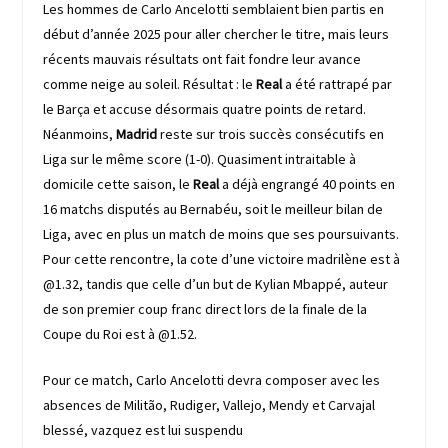
Les hommes de Carlo Ancelotti semblaient bien partis en
début d’année 2025 pour aller chercher le titre, mais leurs
récents mauvais résultats ont fait fondre leur avance
comme neige au soleil. Résultat : le
Real
a été rattrapé par
le Barça et accuse désormais quatre points de retard.
Néanmoins,
Madrid
reste sur trois succès consécutifs en
Liga sur le même score (1-0). Quasiment intraitable à
domicile cette saison, le
Real
a déjà engrangé 40 points en
16 matchs disputés au Bernabéu, soit le meilleur bilan de
Liga, avec en plus un match de moins que ses poursuivants.
Pour cette rencontre, la cote d’une victoire madrilène est à
@1.32, tandis que celle d’un but de Kylian Mbappé, auteur
de son premier coup franc direct lors de la finale de la
Coupe du Roi est à @1.52.
Pour ce match, Carlo Ancelotti devra composer avec les
absences de Militão, Rudiger, Vallejo, Mendy et Carvajal
blessé, vazquez est lui suspendu