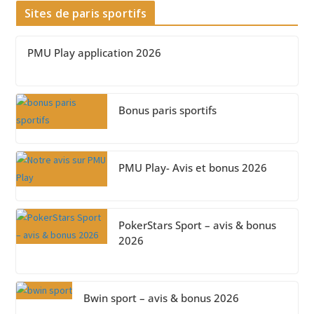
Sites de paris sportifs
PMU Play application 2026
Bonus paris sportifs
PMU Play- Avis et bonus 2026
PokerStars Sport – avis & bonus
2026
Bwin sport – avis & bonus 2026