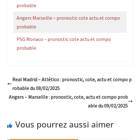
probable
Angers Marseille – pronostic cote actu et compo
probable
PSG Monaco – pronostic cote actu et compo
probable
Real Madrid – Atlético : pronostic, cote, actu et compo p
robable du 08/02/2025
Angers – Marseille : pronostic, cote, actu et compo prob
able du 09/02/2025
Vous pourrez aussi aimer