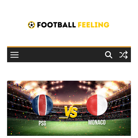
Skip
to
content
Footballfeeling
–
100%
Actu
foot
et
mercato