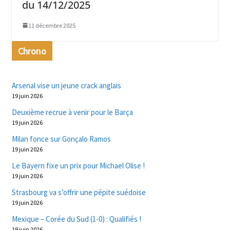
du 14/12/2025
11 décembre 2025
Chrono
Arsenal vise un jeune crack anglais
19 juin 2026
Deuxième recrue à venir pour le Barça
19 juin 2026
Milan fonce sur Gonçalo Ramos
19 juin 2026
Le Bayern fixe un prix pour Michael Olise !
19 juin 2026
Strasbourg va s’offrir une pépite suédoise
19 juin 2026
Mexique – Corée du Sud (1-0) : Qualifiés !
19 juin 2026