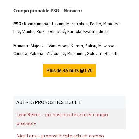
Compo probable PSG – Monaco :
PSG :
Donnarumma – Hakimi, Marquinhos, Pacho, Mendes –
Lee, Vitinha, Ruiz – Dembélé, Barcola, Kvaratskhelia.
Monaco :
Majecki – Vanderson, Kehrer, Salisu, Mawissa –
Camara, Zakaria – Akliouche, Minamino, Golovin – Biereth
Plus de 3.5 buts @1.70
AUTRES PRONOSTICS LIGUE 1
Lyon Reims – pronostic cote actu et compo
probable
Nice Lens – pronostic cote actu et compo