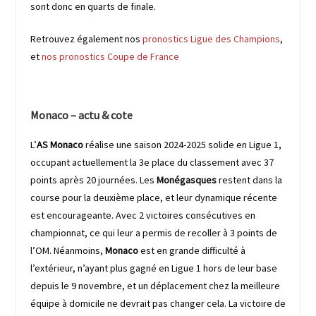
sont donc en quarts de finale.
Retrouvez également nos
pronostics Ligue des Champions
,
et
nos pronostics Coupe de France
Monaco – actu & cot
e
L’
AS Monaco
réalise une saison 2024-2025 solide en Ligue 1,
occupant actuellement la 3e place du classement avec 37
points après 20 journées. Les
Monégasques
restent dans la
course pour la deuxième place, et leur dynamique récente
est encourageante. Avec 2 victoires consécutives en
championnat, ce qui leur a permis de recoller à 3 points de
l’OM. Néanmoins,
Monaco
est en grande difficulté à
l’extérieur, n’ayant plus gagné en Ligue 1 hors de leur base
depuis le 9 novembre, et un déplacement chez la meilleure
équipe à domicile ne devrait pas changer cela. La victoire de