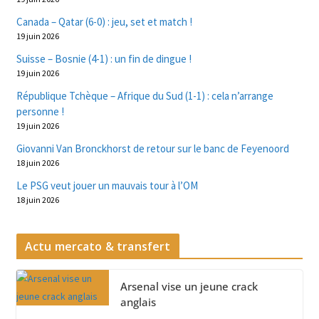
Canada – Qatar (6-0) : jeu, set et match !
19 juin 2026
Suisse – Bosnie (4-1) : un fin de dingue !
19 juin 2026
République Tchèque – Afrique du Sud (1-1) : cela n’arrange
personne !
19 juin 2026
Giovanni Van Bronckhorst de retour sur le banc de Feyenoord
18 juin 2026
Le PSG veut jouer un mauvais tour à l’OM
18 juin 2026
Actu mercato & transfert
Arsenal vise un jeune crack
anglais