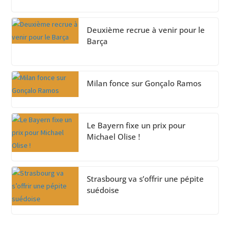
Deuxième recrue à venir pour le
Barça
Milan fonce sur Gonçalo Ramos
Le Bayern fixe un prix pour
Michael Olise !
Strasbourg va s’offrir une pépite
suédoise