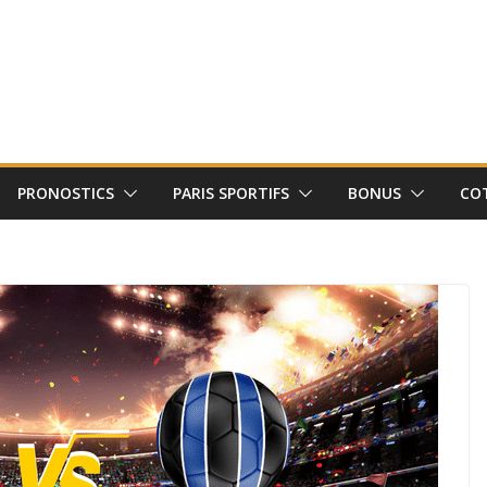
PRONOSTICS
PARIS SPORTIFS
BONUS
CO