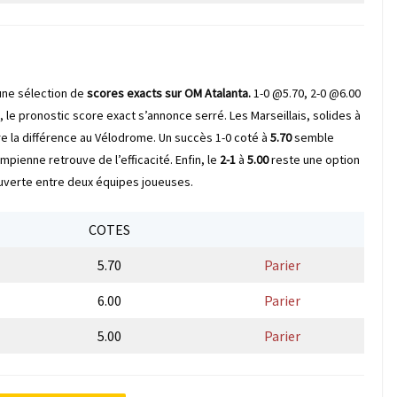
une sélection de
scores exacts sur OM Atalanta.
1-0 @5.70, 2-0 @6.00
a, le pronostic score exact s’annonce serré. Les Marseillais, solides à
re la différence au Vélodrome. Un succès 1-0 coté à
5.70
semble
ympienne retrouve de l’efficacité. Enfin, le
2-1
à
5.00
reste une option
ouverte entre deux équipes joueuses.
COTES
5.70
Parier
6.00
Parier
5.00
Parier