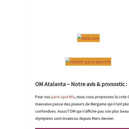
OM Atalanta
– Notre avis & pronostic :
Pour vos
paris sportifs
, nous vous proposons la cote O
mauvaise passe des joueurs de Bergame qui n’ont plu
confondues. Aussi l’OM qui n’affiche pas son plus beau
olympiens sont invaincus depuis Mars dernier.