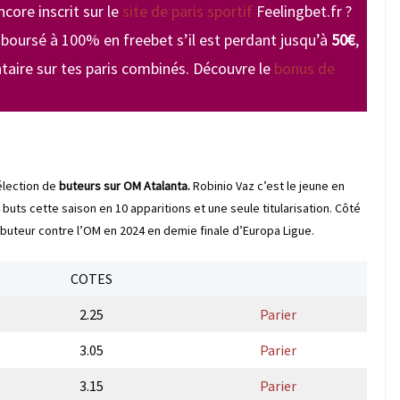
ncore inscrit sur le
site de paris sportif
Feelingbet.fr ?
boursé à 100% en freebet s’il est perdant jusqu’à
50€
,
taire sur tes paris combinés. Découvre le
bonus de
élection de
buteurs sur OM Atalanta.
Robinio Vaz c’est le jeune en
 buts cette saison en 10 apparitions et une seule titularisation. Côté
buteur contre l’OM en 2024 en demie finale d’Europa Ligue.
COTES
2.25
Parier
3.05
Parier
3.15
Parier