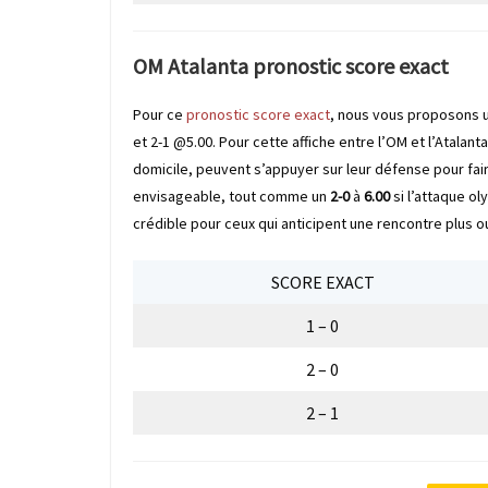
OM Atalanta
pronostic score exact
Pour ce
pronostic score exact
, nous vous proposons 
et 2-1 @5.00. Pour cette affiche entre l’OM et l’Atalant
domicile, peuvent s’appuyer sur leur défense pour fai
envisageable, tout comme un
2-0
à
6.00
si l’attaque ol
crédible pour ceux qui anticipent une rencontre plus 
SCORE EXACT
1 – 0
2 – 0
2 – 1