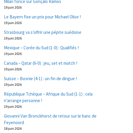
Milan fonce sur Gonçalo Ramos
19 juin 2026
Le Bayern fixe un prix pour Michael Olise !
19 juin 2026
Strasbourg va s’offrir une pépite suédoise
19 juin 2026
Mexique – Corée du Sud (1-0) : Qualifiés !
19 juin 2026
Canada – Qatar (6-0) : jeu, set et match !
19 juin 2026
Suisse – Bosnie (4-1) : un fin de dingue !
19 juin 2026
République Tchèque – Afrique du Sud (1-1) : cela
n’arrange personne !
19 juin 2026
Giovanni Van Bronckhorst de retour sur le banc de
Feyenoord
18 juin 2026