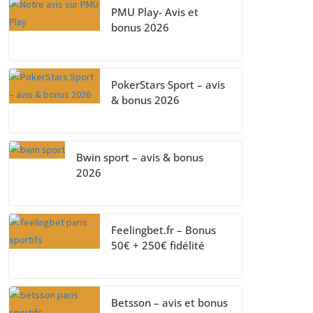
PMU Play- Avis et
bonus 2026
PokerStars Sport – avis
& bonus 2026
Bwin sport – avis & bonus
2026
Feelingbet.fr – Bonus
50€ + 250€ fidélité
Betsson – avis et bonus