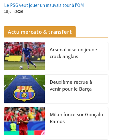
Le PSG veut jouer un mauvais tour à l’OM
18 juin 2026
Actu mercato & transfert
Arsenal vise un jeune
crack anglais
Deuxième recrue à
venir pour le Barça
Milan fonce sur Gonçalo
Ramos