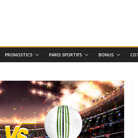
PRONOSTICS
PARIS SPORTIFS
BONUS
CO