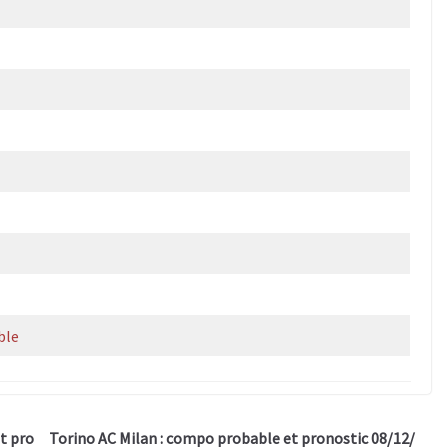
ble
t pro
Torino AC Milan : compo probable et pronostic 08/12/