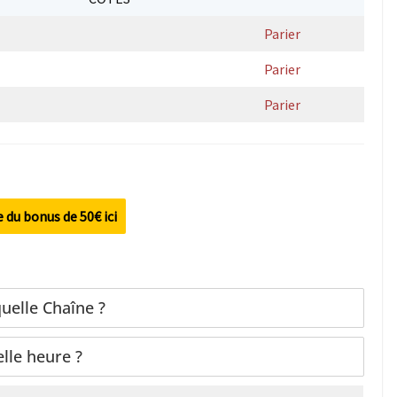
Parier
Parier
Parier
 du bonus de 50€ ici
uelle Chaîne ?
lle heure ?