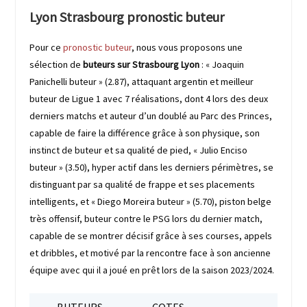
Lyon Strasbourg
pronostic buteur
Pour ce
pronostic buteur
, nous vous proposons une
sélection de
buteurs sur Strasbourg Lyon
: « Joaquin
Panichelli buteur » (2.87), attaquant argentin et meilleur
buteur de Ligue 1 avec 7 réalisations, dont 4 lors des deux
derniers matchs et auteur d’un doublé au Parc des Princes,
capable de faire la différence grâce à son physique, son
instinct de buteur et sa qualité de pied, « Julio Enciso
buteur » (3.50), hyper actif dans les derniers périmètres, se
distinguant par sa qualité de frappe et ses placements
intelligents, et « Diego Moreira buteur » (5.70), piston belge
très offensif, buteur contre le PSG lors du dernier match,
capable de se montrer décisif grâce à ses courses, appels
et dribbles, et motivé par la rencontre face à son ancienne
équipe avec qui il a joué en prêt lors de la saison 2023/2024.