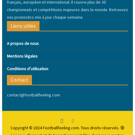
français, européen et international. Il couvre plus de 30
championnats et compétitions majeures dans le monde. Retrouvez
nos pronostics mis à jour chaque semaine.
Liens utiles
A propos de nous
Mentions légales
Conditions d’utilisation
Contact
contact@footballfeeling.com
Copyright © 2024 Footballfeeling.com. Tous droits réservés. 🔞