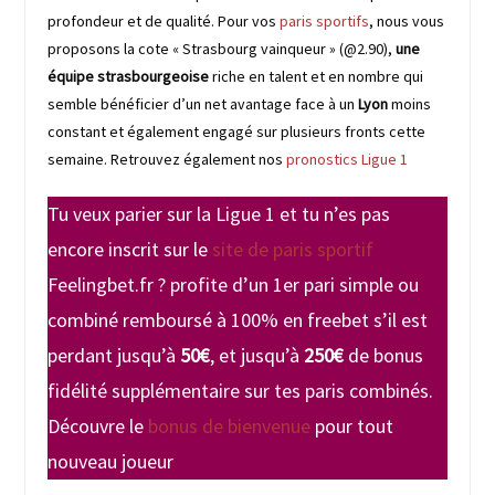
profondeur et de qualité. Pour vos
paris sportifs
, nous vous
proposons la cote « Strasbourg vainqueur » (@2.90),
une
équipe strasbourgeoise
riche en talent et en nombre qui
semble bénéficier d’un net avantage face à un
Lyon
moins
constant et également engagé sur plusieurs fronts cette
semaine. Retrouvez également nos
pronostics Ligue 1
Tu veux parier sur la Ligue 1 et tu n’es pas
encore inscrit sur le
site de paris sportif
Feelingbet.fr ? profite d’un 1er pari simple ou
combiné remboursé à 100% en freebet s’il est
perdant jusqu’à
50€
, et jusqu’à
250€
de bonus
fidélité supplémentaire sur tes paris combinés.
Découvre le
bonus de bienvenue
pour tout
nouveau joueur