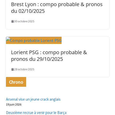
Brest Lyon : compo probable & pronos
du 02/10/2025
30 octobre 2025
Lorient PSG : compo probable &
pronos du 29/10/2025
28 octobre 2025
Chrono
Arsenal vise un jeune crack anglais
19 juin 2026
Deuxième recrue à venir pour le Barça