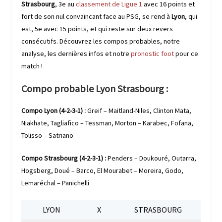
Strasbourg
, 3e au
classement de Ligue 1
avec 16 points et
fort de son nul convaincant face au PSG, se rend à
Lyon
, qui
est, 5e avec 15 points, et qui reste sur deux revers
consécutifs. Découvrez les compos probables, notre
analyse, les dernières infos et notre
pronostic foot
pour ce
match !
Compo probable Lyon Strasbourg :
Compo Lyon (4-2-3-1) :
Greif – Maitland-Niles, Clinton Mata,
Niakhate, Tagliafico – Tessman, Morton – Karabec, Fofana,
Tolisso – Satriano
Compo Strasbourg (4-2-3-1) :
Penders – Doukouré, Outarra,
Hogsberg, Doué – Barco, El Mourabet – Moreira, Godo,
Lemaréchal – Panichelli
LYON
X
STRASBOURG