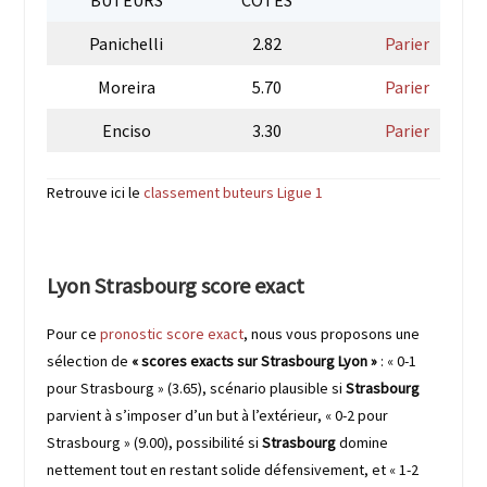
BUTEURS
COTES
Panichelli
2.82
Parier
Moreira
5.70
Parier
Enciso
3.30
Parier
Retrouve ici le
classement buteurs Ligue 1
Lyon Strasbourg
score exact
Pour ce
pronostic score exact
, nous vous proposons une
sélection de
« scores exacts sur Strasbourg Lyon »
: « 0-1
pour Strasbourg » (3.65), scénario plausible si
Strasbourg
parvient à s’imposer d’un but à l’extérieur, « 0-2 pour
Strasbourg » (9.00), possibilité si
Strasbourg
domine
nettement tout en restant solide défensivement, et « 1-2