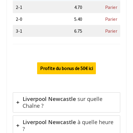
2-1
4.70
Parier
2-0
5.40
Parier
3-1
6.75
Parier
Profite du bonus de 50€ ici
Liverpool Newcastle
sur quelle
Chaîne ?
Liverpool Newcastle
à quelle heure
?