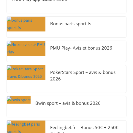
Bonus paris sportifs
PMU Play- Avis et bonus 2026
PokerStars Sport – avis & bonus
2026
Bwin sport – avis & bonus 2026
Feelingbet.fr – Bonus 50€ + 250€