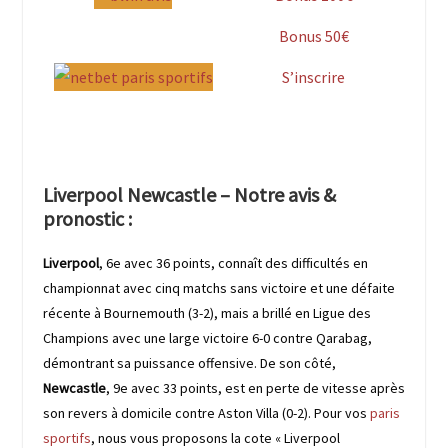
Bonus 50€
S’inscrire
Liverpool Newcastle
– Notre avis &
pronostic :
Liverpool
, 6e avec 36 points, connaît des difficultés en
championnat avec cinq matchs sans victoire et une défaite
récente à Bournemouth (3-2), mais a brillé en Ligue des
Champions avec une large victoire 6-0 contre Qarabag,
démontrant sa puissance offensive. De son côté,
Newcastle
, 9e avec 33 points, est en perte de vitesse après
son revers à domicile contre Aston Villa (0-2). Pour vos
paris
sportifs
, nous vous proposons la cote « Liverpool