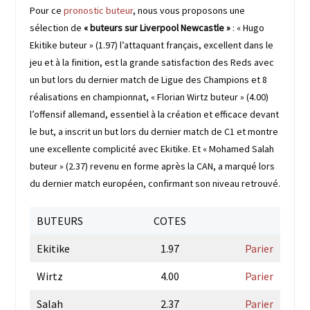
Pour ce
pronostic buteur
, nous vous proposons une
sélection de
« buteurs sur Liverpool Newcastle »
: « Hugo
Ekitike buteur » (1.97) l’attaquant français, excellent dans le
jeu et à la finition, est la grande satisfaction des Reds avec
un but lors du dernier match de Ligue des Champions et 8
réalisations en championnat, « Florian Wirtz buteur » (4.00)
l’offensif allemand, essentiel à la création et efficace devant
le but, a inscrit un but lors du dernier match de C1 et montre
une excellente complicité avec Ekitike. Et « Mohamed Salah
buteur » (2.37) revenu en forme après la CAN, a marqué lors
du dernier match européen, confirmant son niveau retrouvé.
BUTEURS
COTES
Ekitike
1.97
Parier
Wirtz
4.00
Parier
Salah
2.37
Parier