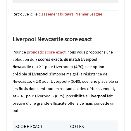
Retrouve ici le
classement buteurs Premier League
Liverpool Newcastle
score exact
Pour ce
pronostic score exact
, nous vous proposons une
sélection de
« scores exacts du match Liverpool
Newcastle »
: « 2-1 pour Liverpool » (4.70), une option
crédible si
Liverpool
s’impose malgré la résistance de
Newcastle, « 2-0 pour Liverpool » (5.40), scénario plausible si
les
Reds
dominent tout en restant solides défensivement,
et « 3-1 pour Liverpool » (6.75), possibilité si
Liverpool
fait
preuve d’une grande efficacité offensive mais concède un
but.
SCORE EXACT
COTES