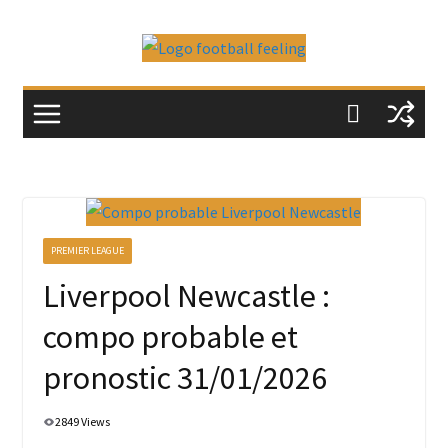
Skip
to
Footballfeeling
–
content
100%
Actu
foot
et
mercato
PREMIER LEAGUE
Liverpool Newcastle :
compo probable et
pronostic 31/01/2026
2849 Views