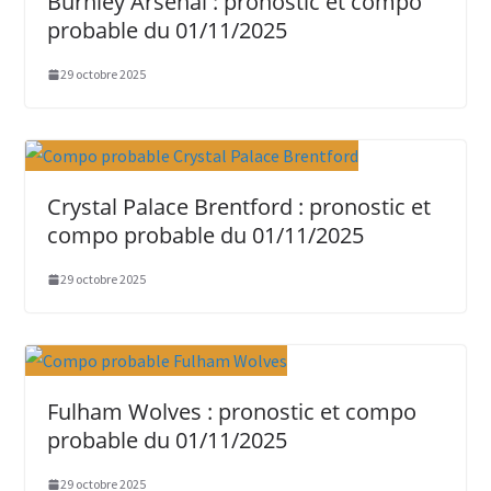
Burnley Arsenal : pronostic et compo
probable du 01/11/2025
29 octobre 2025
Crystal Palace Brentford : pronostic et
compo probable du 01/11/2025
29 octobre 2025
Fulham Wolves : pronostic et compo
probable du 01/11/2025
29 octobre 2025