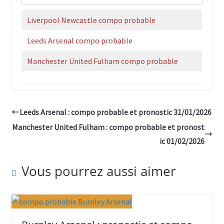
Liverpool Newcastle compo probable
Leeds Arsenal compo probable
Manchester United Fulham compo probable
Leeds Arsenal : compo probable et pronostic 31/01/2026
Manchester United Fulham : compo probable et pronost
ic 01/02/2026
Vous pourrez aussi aimer