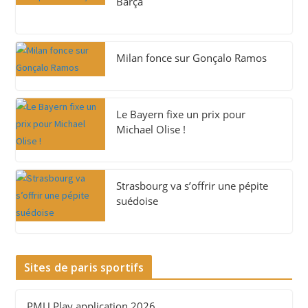
Barça
Milan fonce sur Gonçalo Ramos
Le Bayern fixe un prix pour
Michael Olise !
Strasbourg va s’offrir une pépite
suédoise
Sites de paris sportifs
PMU Play application 2026