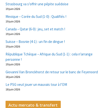
Strasbourg va s’offrir une pépite suédoise
19 juin 2026
Mexique – Corée du Sud (1-0) : Qualifiés !
19 juin 2026
Canada – Qatar (6-0) : jeu, set et match !
19 juin 2026
Suisse – Bosnie (4-1) : un fin de dingue !
19 juin 2026
République Tchèque – Afrique du Sud (1-1) : cela n’arrange
personne !
19 juin 2026
Giovanni Van Bronckhorst de retour sur le banc de Feyenoord
18 juin 2026
Le PSG veut jouer un mauvais tour à l’OM
18 juin 2026
Actu mercato & transfert