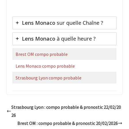
Lens Monaco
sur quelle Chaîne ?
Lens Monaco
à quelle heure ?
Brest OM compo probable
Lens Monaco compo probable
Strasbourg Lyon compo probable
Strasbourg Lyon : compo probable & pronostic 22/02/20
26
Brest OM : compo probable & pronostic 20/02/2026