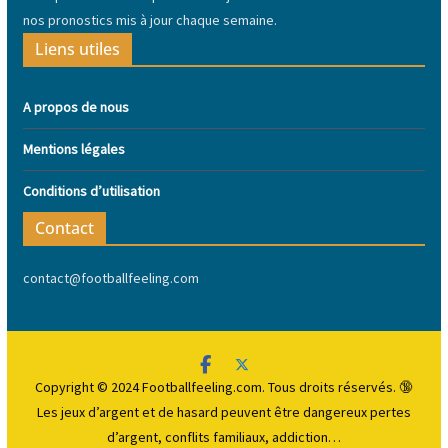
nos pronostics mis à jour chaque semaine.
Liens utiles
A propos de nous
Mentions légales
Conditions d’utilisation
Contact
contact@footballfeeling.com
Copyright © 2024 Footballfeeling.com. Tous droits réservés. 🔞
Les jeux d’argent et de hasard peuvent être dangereux
pertes
d’argent, conflits familiaux, addiction…