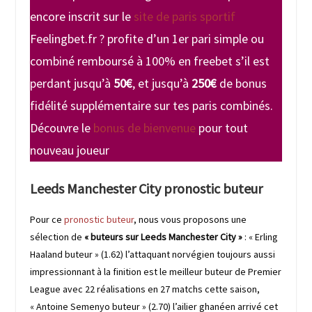
encore inscrit sur le
site de paris sportif
Feelingbet.fr ? profite d’un 1er pari simple ou
combiné remboursé à 100% en freebet s’il est
perdant jusqu’à
50€
, et jusqu’à
250€
de bonus
fidélité supplémentaire sur tes paris combinés.
Découvre le
bonus de bienvenue
pour tout
nouveau joueur
Leeds Manchester City
pronostic buteur
Pour ce
pronostic buteur
, nous vous proposons une
sélection de
« buteurs sur Leeds Manchester City »
: « Erling
Haaland buteur » (1.62) l’attaquant norvégien toujours aussi
impressionnant à la finition est le meilleur buteur de Premier
League avec 22 réalisations en 27 matchs cette saison,
« Antoine Semenyo buteur » (2.70) l’ailier ghanéen arrivé cet