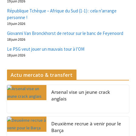
19 juin 2026
République Tchèque – Afrique du Sud (1-1) : cela n’arrange
personne !
19 juin 2026
Giovanni Van Bronckhorst de retour sur le banc de Feyenoord
18 juin 2026
Le PSG veut jouer un mauvais tour à l’OM
18 juin 2026
Actu mercato & transfert
Arsenal vise un jeune crack
anglais
Deuxième recrue à venir pour le
Barça