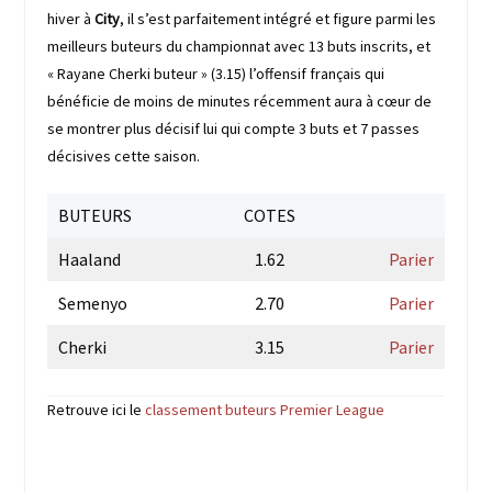
hiver à
City
, il s’est parfaitement intégré et figure parmi les
meilleurs buteurs du championnat avec 13 buts inscrits, et
« Rayane Cherki buteur » (3.15) l’offensif français qui
bénéficie de moins de minutes récemment aura à cœur de
se montrer plus décisif lui qui compte 3 buts et 7 passes
décisives cette saison.
BUTEURS
COTES
Haaland
1.62
Parier
Semenyo
2.70
Parier
Cherki
3.15
Parier
Retrouve ici le
classement buteurs Premier League