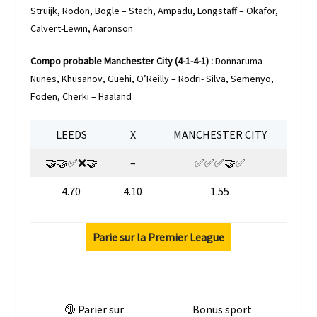
Struijk, Rodon, Bogle – Stach, Ampadu, Longstaff – Okafor,
Calvert-Lewin, Aaronson
Compo probable
Manchester City (4-1-4-1) :
Donnaruma –
Nunes, Khusanov, Guehi, O’Reilly – Rodri- Silva, Semenyo,
Foden, Cherki – Haaland
LEEDS
X
MANCHESTER CITY
🤝🤝✅❌🤝
–
✅✅✅🤝✅
4.70
4.10
1.55
Parie sur la Premier League
🔞 Parier sur
Bonus sport