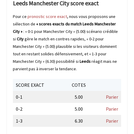
Leeds Manchester City
score exact
Pour ce
pronostic score exact
, nous vous proposons une
sélection de
« scores exacts du match Leeds Manchester
City »
: « 0-1 pour Manchester City » (5.00) scénario crédible
si
City
gère le match en contres rapides, « 0-2 pour
Manchester City » (5.00) plausible si les visiteurs dominent
tout en restant solides défensivement, et « 1-3 pour
Manchester City » (6.30) possibilité si
Leeds
réagit mais ne
parvient pas à inverser la tendance.
SCORE EXACT
COTES
0-1
5.00
Parier
0-2
5.00
Parier
1-3
6.30
Parier