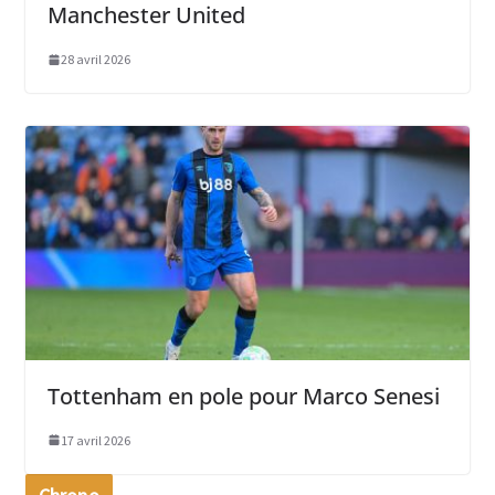
Manchester United
28 avril 2026
Tottenham en pole pour Marco Senesi
17 avril 2026