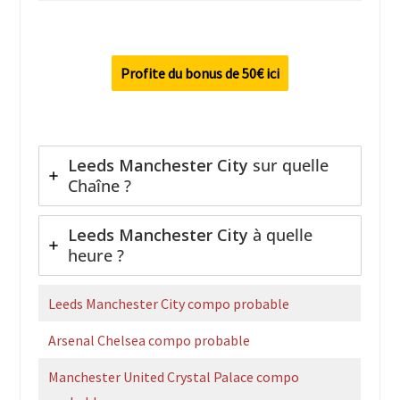
Profite du bonus de 50€ ici
Leeds Manchester City
sur quelle
Chaîne ?
Leeds Manchester City
à quelle
heure ?
Leeds Manchester City compo probable
Arsenal Chelsea compo probable
Manchester United Crystal Palace compo