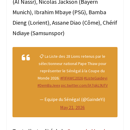
(Al Nassr), Nicolas Jackson (Bayern
Munich), Ibrahim Mbaye (PSG), Bamba
Dieng (Lorient), Assane Diao (Côme), Chérif
Ndiaye (Samsunspor)
📋 La Liste des 28 Lions retenus par le
sélectionneur national Pape Thiaw pour
représenter le Sénégal à la Coupe du
Monde 2026.
#FIFAWC2026
#ListeGaideyi
#DemBaJeex
pic.twitter.com/lA7qkL9UfV
— Equipe du Sénégal (@GaindeYi)
May 21, 2026