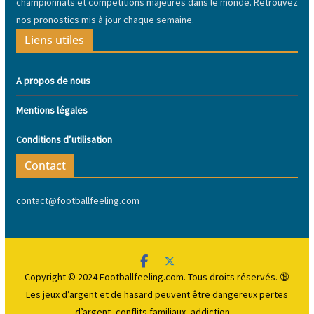
championnats et compétitions majeures dans le monde. Retrouvez
nos pronostics mis à jour chaque semaine.
Liens utiles
A propos de nous
Mentions légales
Conditions d’utilisation
Contact
contact@footballfeeling.com
Copyright © 2024 Footballfeeling.com. Tous droits réservés. 🔞
Les jeux d’argent et de hasard peuvent être dangereux
pertes
d’argent, conflits familiaux, addiction…