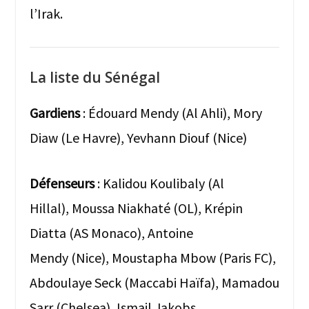
l’Irak.
La liste du Sénégal
Gardiens
: Édouard Mendy (Al Ahli), Mory
Diaw (Le Havre), Yevhann Diouf (Nice)
Défenseurs
: Kalidou Koulibaly (Al
Hillal), Moussa Niakhaté (OL), Krépin
Diatta (AS Monaco), Antoine
Mendy (Nice), Moustapha Mbow (Paris FC),
Abdoulaye Seck (Maccabi Haïfa), Mamadou
Sarr (Chelsea), Ismail Jakobs