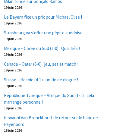
Milan fonce sur Gonçalo Ramos
19 juin 2026
Le Bayern fixe un prix pour Michael Olise !
19 juin 2026
Strasbourg va s’offrir une pépite suédoise
19 juin 2026
Mexique – Corée du Sud (1-0) : Qualifiés !
19 juin 2026
Canada – Qatar (6-0) : jeu, set et match !
19 juin 2026
Suisse – Bosnie (4-1) : un fin de dingue !
19 juin 2026
République Tchèque – Afrique du Sud (1-1) : cela
n’arrange personne !
19 juin 2026
Giovanni Van Bronckhorst de retour sur le banc de
Feyenoord
18 juin 2026