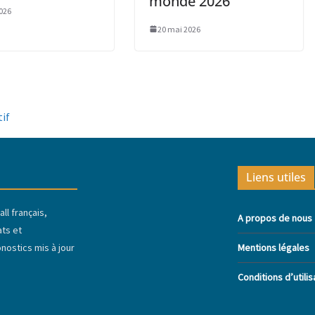
monde 2026
026
20 mai 2026
tif
Liens utiles
ll français,
A propos de nous
ats et
ostics mis à jour
Mentions légales
Conditions d’utilis