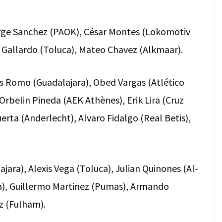
Jorge Sanchez (PAOK), César Montes (Lokomotiv
 Gallardo (Toluca), Mateo Chavez (Alkmaar).
is Romo (Guadalajara), Obed Vargas (Atlético
 Orbelin Pineda (AEK Athènes), Erik Lira (Cruz
uerta (Anderlecht), Alvaro Fidalgo (Real Betis),
jara), Alexis Vega (Toluca), Julian Quinones (Al-
n), Guillermo Martinez (Pumas), Armando
z (Fulham).