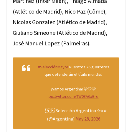
Martinez (Inter Milan), Thiago Almada
(Atlético de Madrid), Nico Paz (Côme),
Nicolas Gonzalez (Atlético de Madrid),
Giuliano Simeone (Atlético de Madrid),
José Manuel Lopez (Palmeiras).
#SelecciónMayor
Nuestros 26 guerreros
que defenderán el título mundial.
¡Vamos Argentina! 🩵🤍🩵
pic.twitter.com/TW03A6xGre
— 🇦🇷 Selección Argentina ⭐⭐⭐
(@Argentina)
May 28, 2026