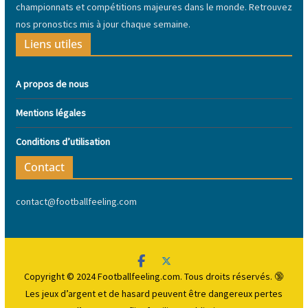
championnats et compétitions majeures dans le monde. Retrouvez
nos pronostics mis à jour chaque semaine.
Liens utiles
A propos de nous
Mentions légales
Conditions d’utilisation
Contact
contact@footballfeeling.com
Copyright © 2024 Footballfeeling.com. Tous droits réservés. 🔞
Les jeux d’argent et de hasard peuvent être dangereux
pertes