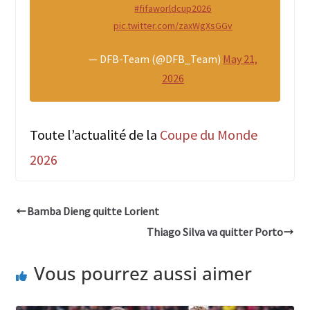
#fifaworldcup2026
pic.twitter.com/zaxWgXsGGv
— DFB-Team (@DFB_Team)
May 21,
2026
Toute l’actualité de la
Coupe du Monde
2026
Bamba Dieng quitte Lorient
Thiago Silva va quitter Porto
Vous pourrez aussi aimer