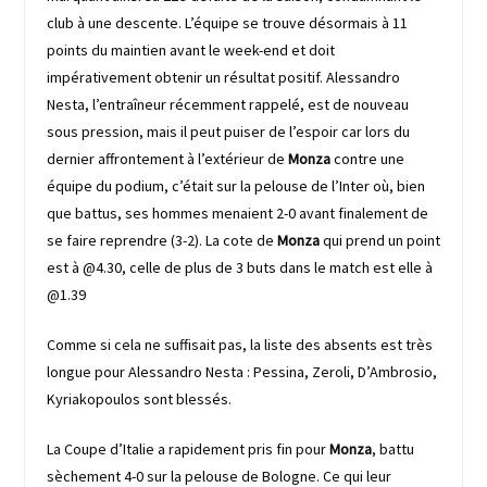
club à une descente. L’équipe se trouve désormais à 11
points du maintien avant le week-end et doit
impérativement obtenir un résultat positif. Alessandro
Nesta, l’entraîneur récemment rappelé, est de nouveau
sous pression, mais il peut puiser de l’espoir car lors du
dernier affrontement à l’extérieur de
Monza
contre une
équipe du podium, c’était sur la pelouse de l’Inter où, bien
que battus, ses hommes menaient 2-0 avant finalement de
se faire reprendre (3-2). La cote de
Monza
qui prend un point
est à @4.30, celle de plus de 3 buts dans le match est elle à
@1.39
Comme si cela ne suffisait pas, la liste des absents est très
longue pour Alessandro Nesta : Pessina, Zeroli, D’Ambrosio,
Kyriakopoulos sont blessés.
La Coupe d’Italie a rapidement pris fin pour
Monza
, battu
sèchement 4-0 sur la pelouse de Bologne. Ce qui leur