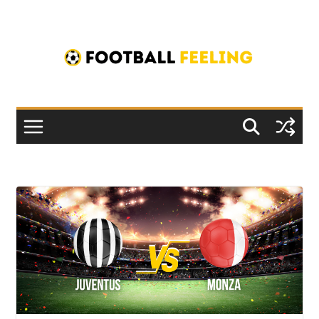
Skip
to
content
Footballfeeling
–
100%
Actu
foot
et
mercato