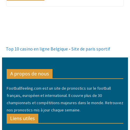
Top 10 casino en ligne Belgique
-
Site de paris sportif
A propos de nous
Footballfeeling.com est un site de pronostics sur le football
français, européen et international. Il couvre plus de 30
championnats et compétitions majeures dans le monde. Retrouvez
nos pronostics mis à jour chaque semaine.
Liens utiles