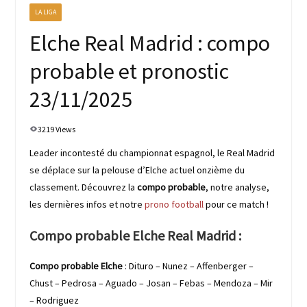
LA LIGA
Elche Real Madrid : compo
probable et pronostic
23/11/2025
3219 Views
Leader incontesté du championnat espagnol, le Real Madrid
se déplace sur la pelouse d’Elche actuel onzième du
classement. Découvrez la
compo probable
, notre analyse,
les dernières infos et notre
prono football
pour ce match !
Compo probable Elche Real Madrid :
Compo probable Elche
: Dituro – Nunez – Affenberger –
Chust – Pedrosa – Aguado – Josan – Febas – Mendoza – Mir
– Rodriguez