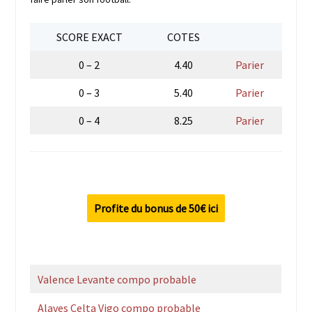
SCORE EXACT
COTES
0 – 2
4.40
Parier
0 – 3
5.40
Parier
0 – 4
8.25
Parier
Profite du bonus de 50€ ici
Valence Levante compo probable
Alaves Celta Vigo compo probable