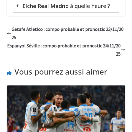
Elche Real Madrid
à quelle heure ?
Getafe Atletico : compo probable et pronostic 23/11/20
25
Espanyol Séville : compo probable et pronostic 24/11/20
25
Vous pourrez aussi aimer