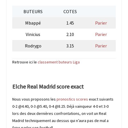
BUTEURS
COTES
Mbappé
1.45
Parier
Vinicius
2.10
Parier
Rodrygo
3.15
Parier
Retrouve ici le
classement buteurs Liga
Elche Real Madrid
score exact
Nous vous proposons les
pronostics scores
exact suivants
0-2 @4.40, 0-3 @5.40, 0-4 @8.25. Déjà vainqueur 4-0 et 3-0
lors des deux dernières confrontations, on voit un Real
Madrid techniquement au dessus qui n’aura pas de mal a
faire parler son football.