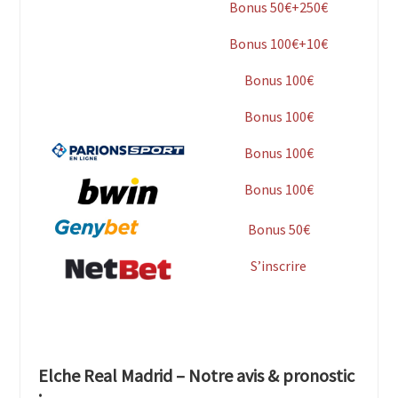
Bonus 50€+250€
Bonus 100€+10€
Bonus 100€
Bonus 100€
Bonus 100€
Bonus 100€
Bonus 50€
S’inscrire
Elche Real Madrid
– Notre avis & pronostic
: