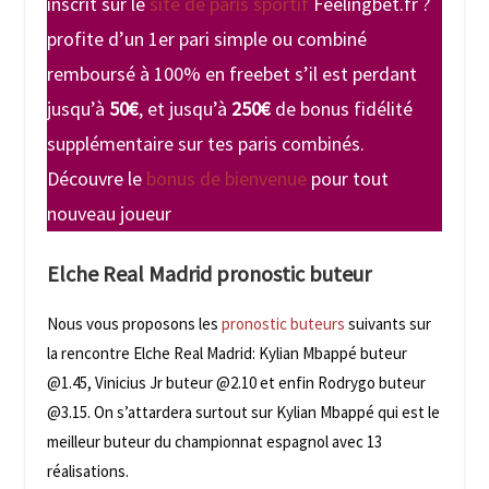
inscrit sur le
site de paris sportif
Feelingbet.fr ?
profite d’un 1er pari simple ou combiné
remboursé à 100% en freebet s’il est perdant
jusqu’à
50€
, et jusqu’à
250€
de bonus fidélité
supplémentaire sur tes paris combinés.
Découvre le
bonus de bienvenue
pour tout
nouveau joueur
Elche Real Madrid
pronostic buteur
Nous vous proposons les
pronostic buteurs
suivants sur
la rencontre Elche Real Madrid: Kylian Mbappé buteur
@1.45, Vinicius Jr buteur @2.10 et enfin Rodrygo buteur
@3.15. On s’attardera surtout sur Kylian Mbappé qui est le
meilleur buteur du championnat espagnol avec 13
réalisations.