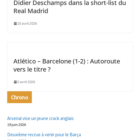
Didier Deschamps dans la short-list du
Real Madrid
10 avril 2026
Atlético – Barcelone (1-2) : Autoroute
vers le titre ?
5 avril 2026
Chrono
Arsenal vise un jeune crack anglais
19 juin 2026
Deuxième recrue à venir pour le Barça