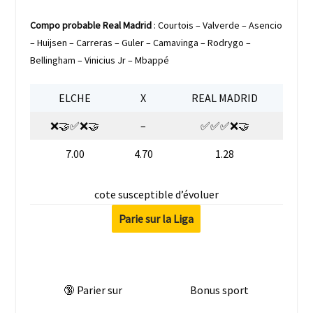
Compo probable Real Madrid
: Courtois – Valverde – Asencio
– Huijsen – Carreras – Guler – Camavinga – Rodrygo –
Bellingham – Vinicius Jr – Mbappé
ELCHE
X
REAL MADRID
❌🤝✅❌🤝
–
✅✅✅❌🤝
7.00
4.70
1.28
cote susceptible d’évoluer
Parie sur la Liga
🔞 Parier sur
Bonus sport