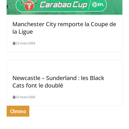
Manchester City remporte la Coupe de
la Ligue
22 mars 2026
Newcastle – Sunderland : les Black
Cats font le doublé
22 mars 2026
Chrono