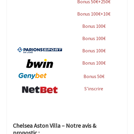
Bonus 50€+250€
Bonus 100€+10€
Bonus 100€
Bonus 100€
Bonus 100€
Bonus 100€
Bonus 50€
S’inscrire
Chelsea Aston Villa
– Notre avis &
pronostic :