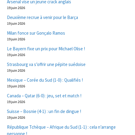
Arsenal vise un jeune crack anglais
19 juin 2026
Deuxième recrue à venir pour le Barça
19 juin 2026
Milan fonce sur Gonçalo Ramos
19 juin 2026
Le Bayern fixe un prix pour Michael Olise !
19 juin 2026
Strasbourg va s’offrir une pépite suédoise
19 juin 2026
Mexique – Corée du Sud (1-0) : Qualifiés !
19 juin 2026
Canada – Qatar (6-0) : jeu, set et match !
19 juin 2026
Suisse – Bosnie (4-1) : un fin de dingue !
19 juin 2026
République Tchèque – Afrique du Sud (1-1) : cela n’arrange
personne !