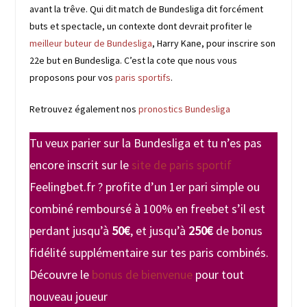
avant la trêve. Qui dit match de Bundesliga dit forcément
buts et spectacle, un contexte dont devrait profiter le
meilleur buteur de Bundesliga
, Harry Kane, pour inscrire son
22e but en Bundesliga. C’est la cote que nous vous
proposons pour vos
paris sportifs
.
Retrouvez également nos
pronostics Bundesliga
Tu veux parier sur la Bundesliga et tu n’es pas
encore inscrit sur le
site de paris sportif
Feelingbet.fr ? profite d’un 1er pari simple ou
combiné remboursé à 100% en freebet s’il est
perdant jusqu’à
50€
, et jusqu’à
250€
de bonus
fidélité supplémentaire sur tes paris combinés.
Découvre le
bonus de bienvenue
pour tout
nouveau joueur