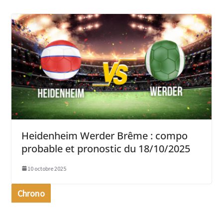
Heidenheim Werder Brême : compo
probable et pronostic du 18/10/2025
10 octobre 2025
Chrono