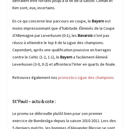
devraient être forfaits jusqu’à la fin de la saison. Coman et
Kim sont, eux, incertains.
En ce qui concerne leur parcours en coupe, le
Bayern
est
moins impressionnant que d’habitude. Éliminés de la Coupe
d’Allemagne par Leverkusen (0-1), les
Bavarois
n’ont pas
réussi à atteindre le top 8 de la Ligue des champions.
Cependant, après une qualification poussive en barrages
contre le Celtic (1-2, 1-1), le
Bayern
a facilement éliminé
Leverkusen (3-0, 0-2) et affrontera l’Inter en quarts de finale.
Retrouvez également nos
pronostics Ligue des champions
St’Pauli – actu & cote :
Le promu se débrouille plutôt bien pour son premier
exercice de Bundesliga depuis la saison 2010-2011. Lors des
5 derniers matchs, les hommes d’Alexander Blessin se sont