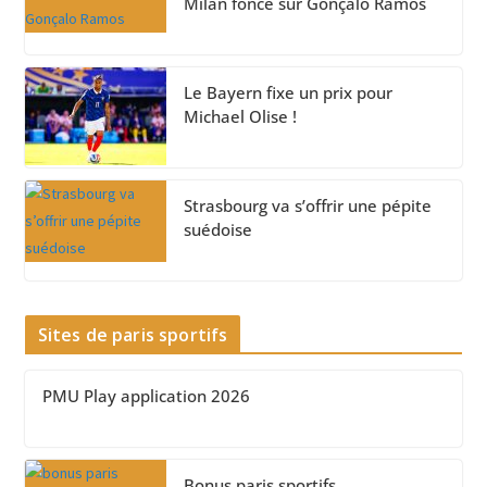
Milan fonce sur Gonçalo Ramos
Le Bayern fixe un prix pour
Michael Olise !
Strasbourg va s’offrir une pépite
suédoise
Sites de paris sportifs
PMU Play application 2026
Bonus paris sportifs