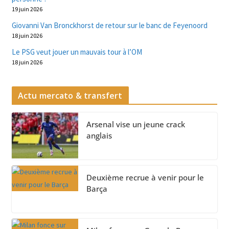
19 juin 2026
Giovanni Van Bronckhorst de retour sur le banc de Feyenoord
18 juin 2026
Le PSG veut jouer un mauvais tour à l’OM
18 juin 2026
Actu mercato & transfert
Arsenal vise un jeune crack
anglais
Deuxième recrue à venir pour le
Barça