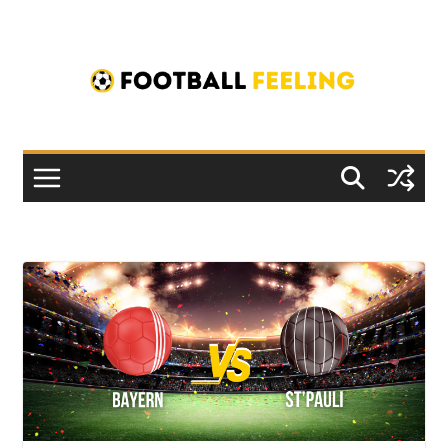
Skip
to
content
Footballfeeling
–
100%
Actu
foot
et
mercato