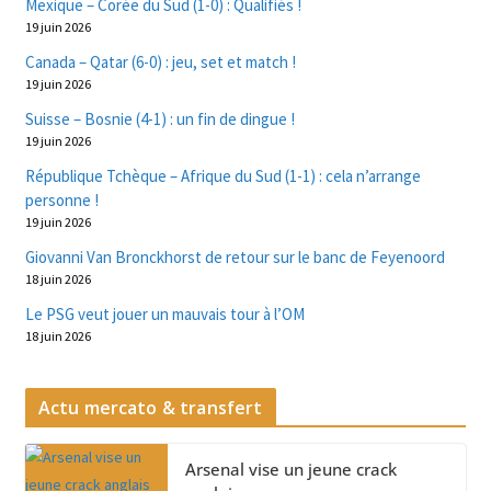
Mexique – Corée du Sud (1-0) : Qualifiés !
19 juin 2026
Canada – Qatar (6-0) : jeu, set et match !
19 juin 2026
Suisse – Bosnie (4-1) : un fin de dingue !
19 juin 2026
République Tchèque – Afrique du Sud (1-1) : cela n’arrange
personne !
19 juin 2026
Giovanni Van Bronckhorst de retour sur le banc de Feyenoord
18 juin 2026
Le PSG veut jouer un mauvais tour à l’OM
18 juin 2026
Actu mercato & transfert
Arsenal vise un jeune crack