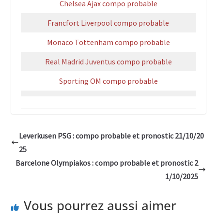
Chelsea Ajax compo probable
Francfort Liverpool compo probable
Monaco Tottenham compo probable
Real Madrid Juventus compo probable
Sporting OM compo probable
Leverkusen PSG : compo probable et pronostic 21/10/20
25
Barcelone Olympiakos : compo probable et pronostic 2
1/10/2025
Vous pourrez aussi aimer