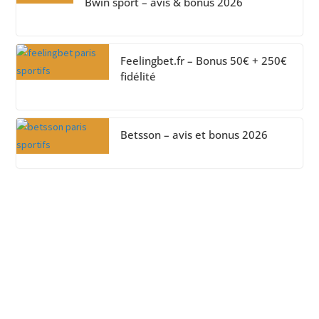
Bwin sport – avis & bonus 2026
Feelingbet.fr – Bonus 50€ + 250€
fidélité
Betsson – avis et bonus 2026