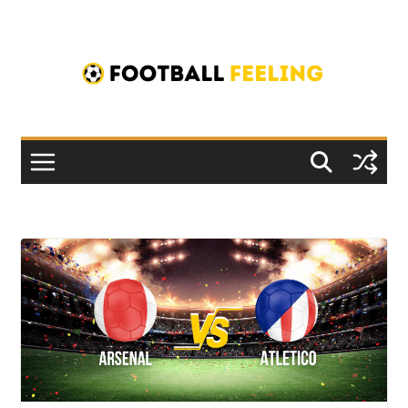
Skip
to
content
Footballfeeling
–
100%
Actu
foot
et
mercato