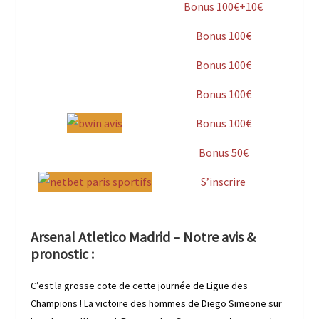
Bonus 100€+10€
Bonus 100€
Bonus 100€
Bonus 100€
Bonus 100€
Bonus 50€
S’inscrire
Arsenal Atletico Madrid
– Notre avis &
pronostic :
C’est la grosse cote de cette journée de Ligue des
Champions ! La victoire des hommes de Diego Simeone sur