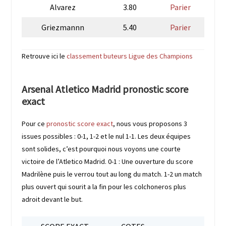
Alvarez
3.80
Parier
Griezmannn
5.40
Parier
Retrouve ici le
classement buteurs Ligue des Champions
Arsenal Atletico Madrid
pronostic score
exact
Pour ce
pronostic score exact
, nous vous proposons 3
issues possibles : 0-1, 1-2 et le nul 1-1. Les deux équipes
sont solides, c’est pourquoi nous voyons une courte
victoire de l’Atletico Madrid. 0-1 : Une ouverture du score
Madrilène puis le verrou tout au long du match. 1-2 un match
plus ouvert qui sourit a la fin pour les colchoneros plus
adroit devant le but.