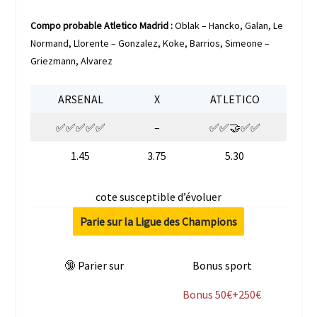
Compo probable Atletico Madrid :
Oblak – Hancko, Galan, Le
Normand, Llorente – Gonzalez, Koke, Barrios, Simeone –
Griezmann, Alvarez
ARSENAL
X
ATLETICO
✅✅✅✅✅
–
✅✅🤝✅✅
1.45
3.75
5.30
cote susceptible d’évoluer
Parie sur la Ligue des Champions
🔞 Parier sur
Bonus sport
Bonus 50€+250€