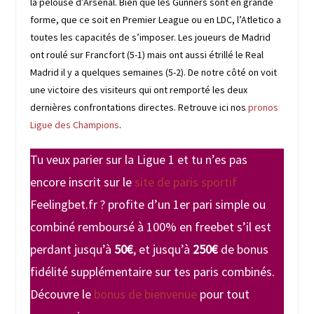
la pelouse d’Arsenal. Bien que les Gunners sont en grande
forme, que ce soit en Premier League ou en LDC, l’Atletico a
toutes les capacités de s’imposer. Les joueurs de Madrid
ont roulé sur Francfort (5-1) mais ont aussi étrillé le Real
Madrid il y a quelques semaines (5-2). De notre côté on voit
une victoire des visiteurs qui ont remporté les deux
dernières confrontations directes. Retrouve ici nos
pronos
Ligue des Champions
.
Tu veux parier sur la Ligue 1 et tu n’es pas
encore inscrit sur le
site de paris sportif
Feelingbet.fr ? profite d’un 1er pari simple ou
combiné remboursé à 100% en freebet s’il est
perdant jusqu’à
50€
, et jusqu’à
250€
de bonus
fidélité supplémentaire sur tes paris combinés.
Découvre le
bonus de bienvenue
pour tout