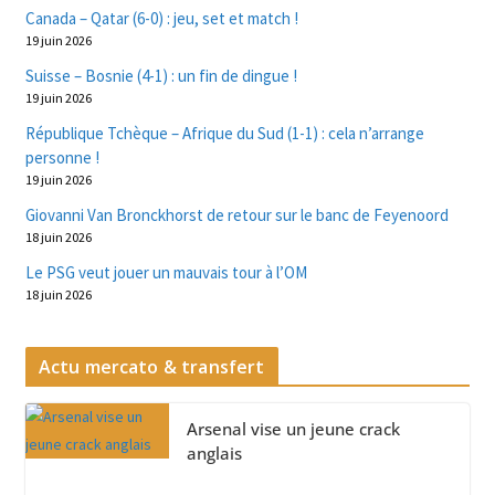
Canada – Qatar (6-0) : jeu, set et match !
19 juin 2026
Suisse – Bosnie (4-1) : un fin de dingue !
19 juin 2026
République Tchèque – Afrique du Sud (1-1) : cela n’arrange
personne !
19 juin 2026
Giovanni Van Bronckhorst de retour sur le banc de Feyenoord
18 juin 2026
Le PSG veut jouer un mauvais tour à l’OM
18 juin 2026
Actu mercato & transfert
Arsenal vise un jeune crack
anglais