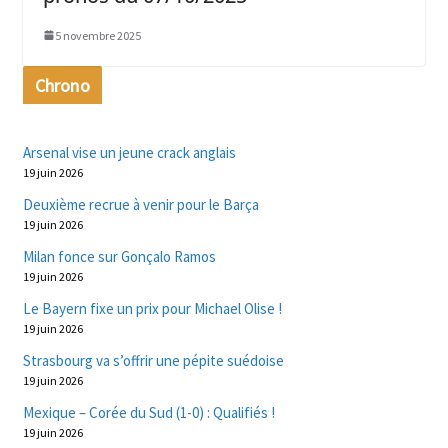
5 novembre 2025
Chrono
Arsenal vise un jeune crack anglais
19 juin 2026
Deuxième recrue à venir pour le Barça
19 juin 2026
Milan fonce sur Gonçalo Ramos
19 juin 2026
Le Bayern fixe un prix pour Michael Olise !
19 juin 2026
Strasbourg va s’offrir une pépite suédoise
19 juin 2026
Mexique – Corée du Sud (1-0) : Qualifiés !
19 juin 2026