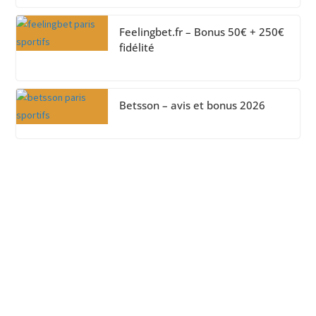
Feelingbet.fr – Bonus 50€ + 250€
fidélité
Betsson – avis et bonus 2026