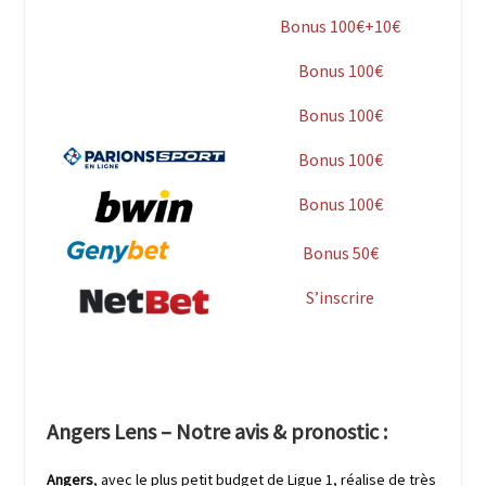
Bonus 100€+10€
Bonus 100€
Bonus 100€
Bonus 100€
Bonus 100€
Bonus 50€
S’inscrire
Angers Lens
– Notre avis & pronostic :
Angers
, avec le plus petit budget de Ligue 1, réalise de très