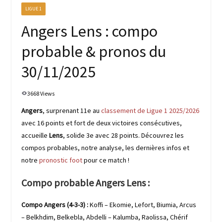
LIGUE 1
Angers Lens : compo
probable & pronos du
30/11/2025
3668 Views
Angers
, surprenant 11e au
classement de Ligue 1 2025/2026
avec 16 points et fort de deux victoires consécutives,
accueille
Lens
, solide 3e avec 28 points. Découvrez les
compos probables, notre analyse, les dernières infos et
notre
pronostic foot
pour ce match !
Compo probable Angers Lens :
Compo Angers (4-3-3) :
Koffi – Ekomie, Lefort, Biumia, Arcus
– Belkhdim, Belkebla, Abdelli – Kalumba, Raolissa, Chérif