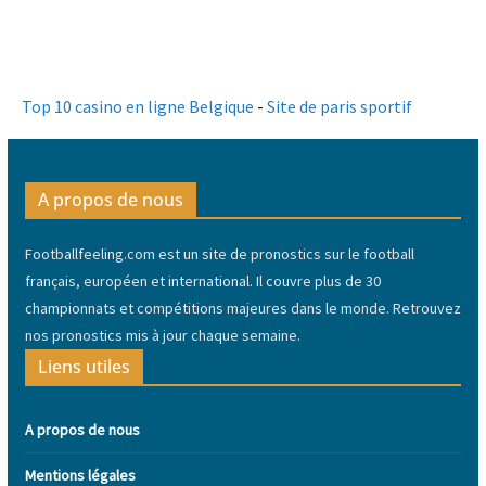
Top 10 casino en ligne Belgique
-
Site de paris sportif
A propos de nous
Footballfeeling.com est un site de pronostics sur le football
français, européen et international. Il couvre plus de 30
championnats et compétitions majeures dans le monde. Retrouvez
nos pronostics mis à jour chaque semaine.
Liens utiles
A propos de nous
Mentions légales