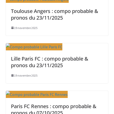
Toulouse Angers : compo probable &
pronos du 23/11/2025
19 novembre 2025
Lille Paris FC : compo probable &
pronos du 23/11/2025
19 novembre 2025
Paris FC Rennes : compo probable &
pronos du 07/10/2025