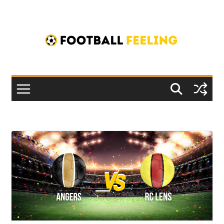
Skip
to
content
Footballfeeling
–
100%
Actu
foot
et
mercato