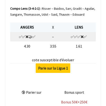
Compo Lens (3-4-2-1) :
Risser – Baidoo, Sarr, Gradit – Aguilar,
Sangare, Thomasson, Udol – Said, Thauvin – Edouard
ANGERS
X
LENS
✅✅❌🤝✅
–
✅✅✅❌✅
4.30
3.55
1.61
cote susceptible d’évoluer
Parie sur la Ligue 1
🔞 Parier sur
Bonus sport
Bonus 50€+250€