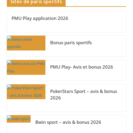
Sites de paris sportifs
PMU Play application 2026
Bonus paris sportifs
PMU Play- Avis et bonus 2026
PokerStars Sport – avis & bonus
2026
Bwin sport – avis & bonus 2026