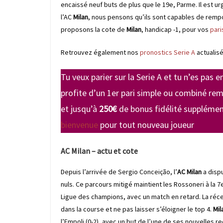
encaissé neuf buts de plus que le 19e, Parme. Il est u
l’AC
Milan
, nous pensons qu’ils sont capables de rempo
proposons la cote de
Milan
, handicap -1, pour vos
pari
Retrouvez également nos
pronostics Serie A
actualis
Tu veux parier sur la Serie A et tu n’es pas e
profite d’un 1er pari simple ou combiné rem
et jusqu’à
250€
de bonus fidélité supplémen
bienvenue
pour tout nouveau joueur
AC Milan – actu et cote
Depuis l’arrivée de Sergio Conceição, l’
AC Milan
a dispu
nuls. Ce parcours mitigé maintient les Rossoneri à la 7e
Ligue des champions, avec un match en retard. La réc
dans la course et ne pas laisser s’éloigner le top 4.
Mil
l’Empoli (0-2), avec un but de l’une de ses nouvelles r