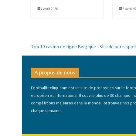
7 avril 2026
7 avril 2
Top 10 casino en ligne Belgique
-
Site de paris spor
A propos de nous
Footballfeeling.com est un site de pronostics sur le footba
européen et international. Il couvre plus de 30 championn
compétitions majeures dans le monde. Retrouvez nos pron
chaque semaine.