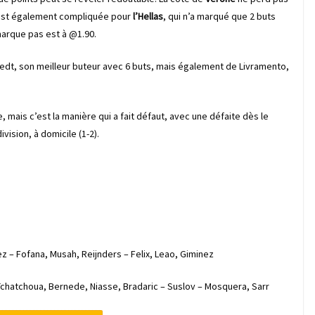
on est également compliquée pour
l’Hellas
, qui n’a marqué que 2 buts
arque pas est à @1.90.
edt, son meilleur buteur avec 6 buts, mais également de Livramento,
 mais c’est la manière qui a fait défaut, avec une défaite dès le
ision, à domicile (1-2).
z – Fofana, Musah, Reijnders – Felix, Leao, Giminez
 Tchatchoua, Bernede, Niasse, Bradaric – Suslov – Mosquera, Sarr