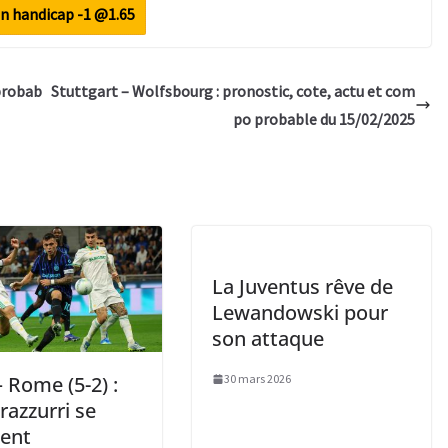
n handicap -1 @1.65
 probab
Stuttgart – Wolfsbourg : pronostic, cote, actu et com
po probable du 15/02/2025
La Juventus rêve de
Lewandowski pour
son attaque
– Rome (5-2) :
30 mars 2026
razzurri se
cent