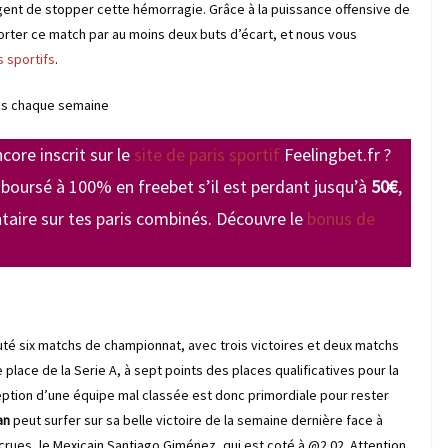
rgent de stopper cette hémorragie. Grâce à la puissance offensive de
rter ce match par au moins deux buts d’écart, et nous vous
s sportifs
.
és chaque semaine
ncore inscrit sur le
site de paris sportif
Feelingbet.fr ?
boursé à 100% en freebet s’il est perdant jusqu’à
50€
,
taire sur tes paris combinés. Découvre le
bonus de
té six matchs de championnat, avec trois victoires et deux matchs
 place de la Serie A, à sept points des places qualificatives pour la
eption d’une équipe mal classée est donc primordiale pour rester
an
peut surfer sur sa belle victoire de la semaine dernière face à
ecrues, le Mexicain Santiago Giménez, qui est coté à @2.02. Attention,