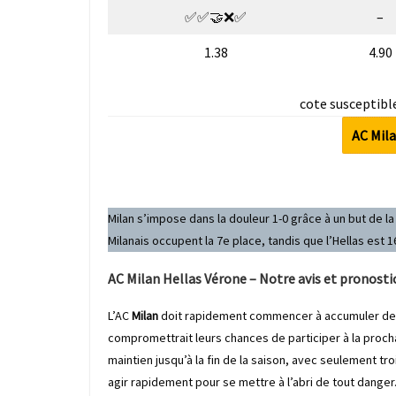
✅✅🤝❌✅
–
1.38
4.90
cote susceptible
AC Mila
Milan s’impose dans la douleur 1-0 grâce à un but de l
Milanais occupent la 7e place, tandis que l’Hellas est 1
AC Milan Hellas Vérone – Notre avis et pronostic
L’AC
Milan
doit rapidement commencer à accumuler des p
compromettrait leurs chances de participer à la proc
maintien jusqu’à la fin de la saison, avec seulement tr
agir rapidement pour se mettre à l’abri de tout danger