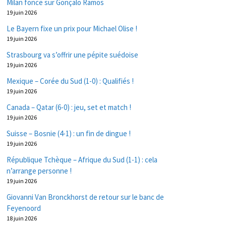
Milan fonce sur Gonçalo Ramos
19 juin 2026
Le Bayern fixe un prix pour Michael Olise !
19 juin 2026
Strasbourg va s’offrir une pépite suédoise
19 juin 2026
Mexique – Corée du Sud (1-0) : Qualifiés !
19 juin 2026
Canada – Qatar (6-0) : jeu, set et match !
19 juin 2026
Suisse – Bosnie (4-1) : un fin de dingue !
19 juin 2026
République Tchèque – Afrique du Sud (1-1) : cela
n’arrange personne !
19 juin 2026
Giovanni Van Bronckhorst de retour sur le banc de
Feyenoord
18 juin 2026