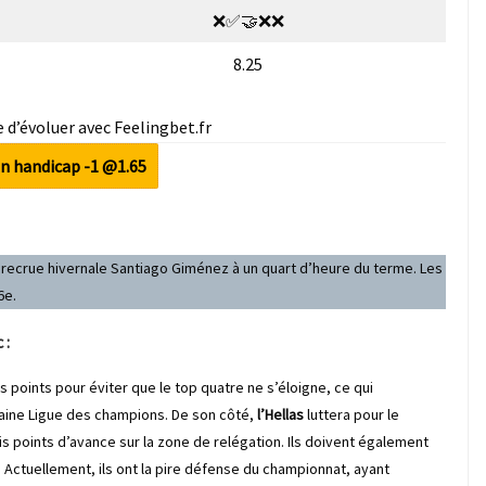
❌✅🤝❌❌
8.25
 d’évoluer avec Feelingbet.fr
n handicap -1 @1.65
a recrue hivernale Santiago Giménez à un quart d’heure du terme. Les
6e.
 :
oints pour éviter que le top quatre ne s’éloigne, ce qui
haine Ligue des champions. De son côté,
l’Hellas
luttera pour le
ois points d’avance sur la zone de relégation. Ils doivent également
. Actuellement, ils ont la pire défense du championnat, ayant