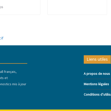
026
tif
Liens utiles
ll français,
A propos de nous
ats et
ostics mis à jour
Mentions légales
Conditions d’utilis