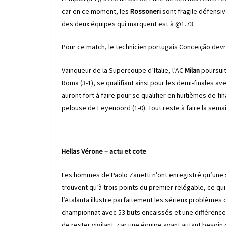
car en ce moment, les
Rossoneri
sont fragile défensi
des deux équipes qui marquent est à @1.73.
Pour ce match, le technicien portugais Conceição devr
Vainqueur de la Supercoupe d’Italie, l’AC
Milan
poursuit
Roma (3-1), se qualifiant ainsi pour les demi-finales a
auront fort à faire pour se qualifier en huitièmes de fin
pelouse de Feyenoord (1-0). Tout reste à faire la sema
Hellas Vérone
– actu et cote
Les hommes de Paolo Zanetti n’ont enregistré qu’une se
trouvent qu’à trois points du premier relégable, ce qui
l’Atalanta illustre parfaitement les sérieux problèmes
championnat avec 53 buts encaissés et une différence 
de rester vigilant, car une équipe ayant autant besoin