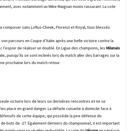
vement, avec notamment un Mike Maignan moins rassurant. La cote
a composer sans Loftus-Cheek, Florenzi et Royal, tous blessés.
 son parcours en Coupe d’Italie après une belle victoire contre la
vec l’espoir de réaliser un doublé. En Ligue des champions, les
Milanais
ale, puisqu’ils se sont inclinés lors du match aller des barrages sur la
ine prochaine lors du match retour.
ule victoire lors de leurs six dernières rencontres et ne se
 les place en grand danger. La défaite cuisante à domicile face à
 défensifs de cette équipe, qui possède la pire défense du
de buts de -27. Également derniers du championnat, il est important
 de points peut se révéler redoutable. La cote de
Vérone
ne perd pas