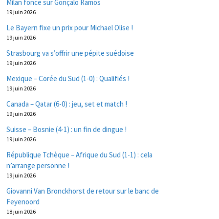
Milan fonce sur Gonçalo Ramos
19 juin 2026
Le Bayern fixe un prix pour Michael Olise !
19 juin 2026
Strasbourg va s’offrir une pépite suédoise
19 juin 2026
Mexique – Corée du Sud (1-0) : Qualifiés !
19 juin 2026
Canada – Qatar (6-0) : jeu, set et match !
19 juin 2026
Suisse – Bosnie (4-1) : un fin de dingue !
19 juin 2026
République Tchèque – Afrique du Sud (1-1) : cela
n’arrange personne !
19 juin 2026
Giovanni Van Bronckhorst de retour sur le banc de
Feyenoord
18 juin 2026