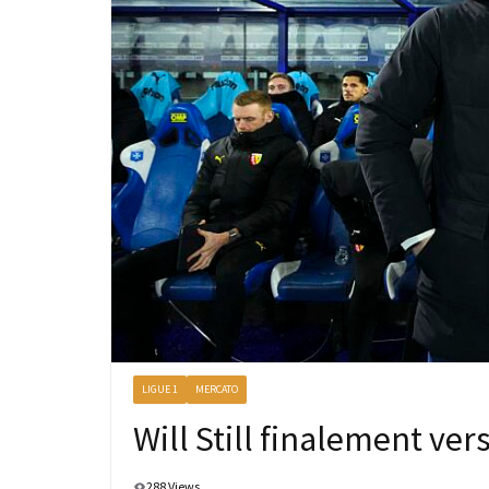
LIGUE 1
MERCATO
Will Still finalement ver
288 Views