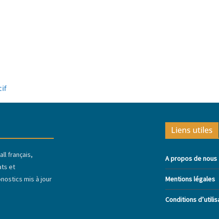
tif
Liens utiles
ll français,
A propos de nous
ats et
ostics mis à jour
Mentions légales
Conditions d’utilis