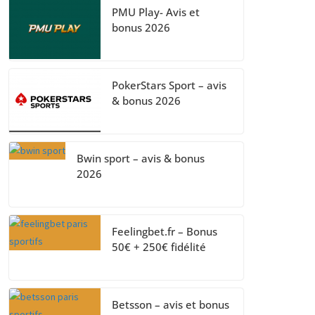
PMU Play- Avis et
bonus 2026
PokerStars Sport – avis
& bonus 2026
Bwin sport – avis & bonus
2026
Feelingbet.fr – Bonus
50€ + 250€ fidélité
Betsson – avis et bonus