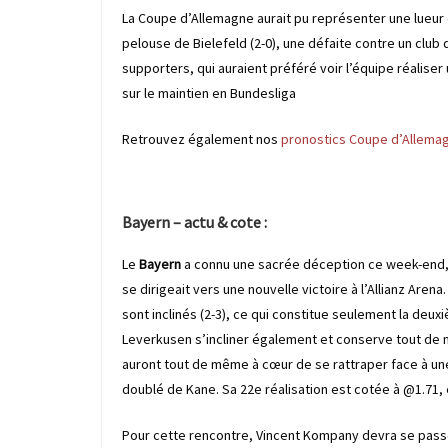
La Coupe d’Allemagne aurait pu représenter une lueur d
pelouse de Bielefeld (2-0), une défaite contre un club 
supporters, qui auraient préféré voir l’équipe réalis
sur le maintien en Bundesliga
Retrouvez également nos
pronostics Coupe d’Allema
Bayern – actu & cote :
Le
Bayern
a connu une sacrée déception ce week-end, 
se dirigeait vers une nouvelle victoire à l’Allianz A
sont inclinés (2-3), ce qui constitue seulement la deux
Leverkusen s’incliner également et conserve tout de 
auront tout de même à cœur de se rattraper face à une 
doublé de Kane. Sa 22e réalisation est cotée à @1.71, e
Pour cette rencontre, Vincent Kompany devra se passe