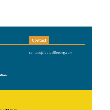
Contact
contact@footballfeeling.com
ation