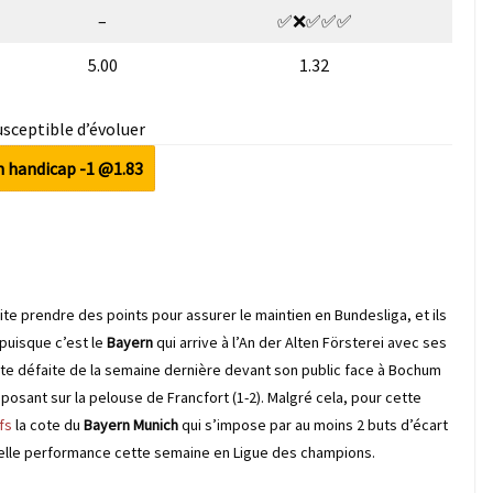
–
✅❌✅✅✅
5.00
1.32
usceptible d’évoluer
 handicap -1 @1.83
vite prendre des points pour assurer le maintien en Bundesliga, et ils
 puisque c’est le
Bayern
qui arrive à l’An der Alten Försterei avec ses
nte défaite de la semaine dernière devant son public face à Bochum
imposant sur la pelouse de Francfort (1-2). Malgré cela, pour cette
fs
la cote du
Bayern Munich
qui s’impose par au moins 2 buts d’écart
belle performance cette semaine en Ligue des champions.