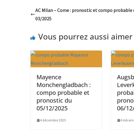
AC Milan – Come : pronostic et compo probable 
03/2025
Vous pourrez aussi aimer
Mayence
Augsb
Monchengladbach :
Lever
compo probable et
proba
pronostic du
prono
05/12/2025
06/12
4 décembre 2025
4 décem