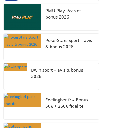
PMU Play- Avis et
bonus 2026
PokerStars Sport – avis
& bonus 2026
Bwin sport – avis & bonus
2026
Feelingbet.fr – Bonus
50€ + 250€ fidélité