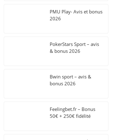
PMU Play- Avis et bonus
2026
PokerStars Sport – avis
& bonus 2026
Bwin sport – avis &
bonus 2026
Feelingbet.fr – Bonus
50€ + 250€ fidélité