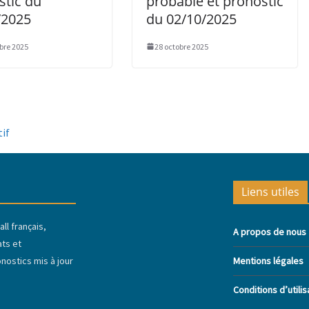
stic du
probable et pronostic
/2025
du 02/10/2025
bre 2025
28 octobre 2025
tif
Liens utiles
ll français,
A propos de nous
ats et
ostics mis à jour
Mentions légales
Conditions d’utilis