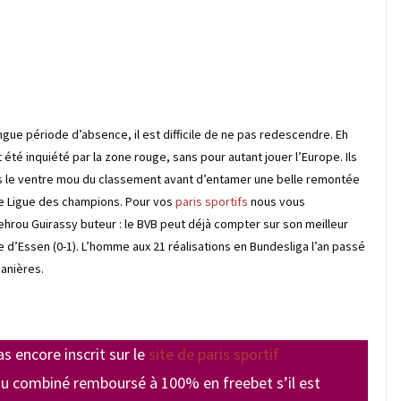
gue période d’absence, il est difficile de ne pas redescendre. Eh
t été inquiété par la zone rouge, sans pour autant jouer l’Europe. Ils
ns le ventre mou du classement avant d’entamer une belle remontée
ine Ligue des champions. Pour vos
paris sportifs
nous vous
hrou Guirassy buteur : le BVB peut déjà compter sur son meilleur
 d’Essen (0-1). L’homme aux 21 réalisations en Bundesliga l’an passé
anières.
as encore inscrit sur le
site de paris sportif
e ou combiné remboursé à 100% en freebet s’il est