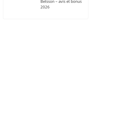
Betsson – avis et bonus
2026