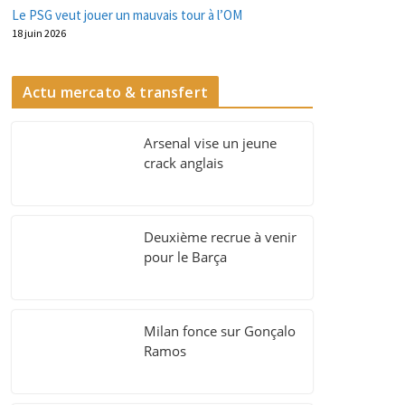
Le PSG veut jouer un mauvais tour à l’OM
18 juin 2026
Actu mercato & transfert
Arsenal vise un jeune
crack anglais
Deuxième recrue à venir
pour le Barça
Milan fonce sur Gonçalo
Ramos