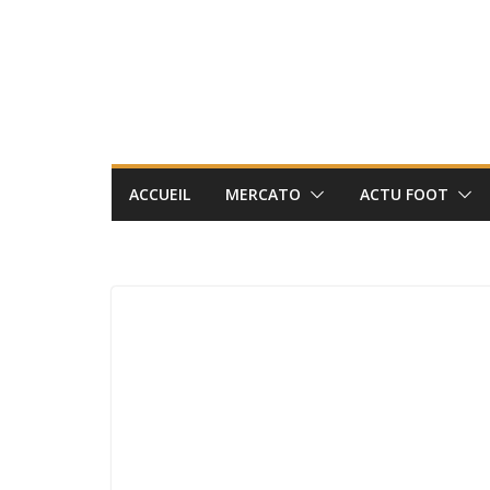
Skip
to
content
Footballfeeling
–
100%
Actu
foot
ACCUEIL
MERCATO
ACTU FOOT
et
mercato