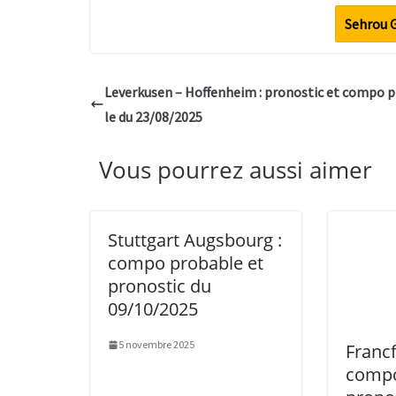
Sehrou G
Leverkusen – Hoffenheim : pronostic et compo 
le du 23/08/2025
Vous pourrez aussi aimer
Stuttgart Augsbourg :
compo probable et
pronostic du
09/10/2025
5 novembre 2025
Franc
compo