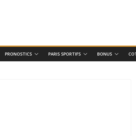
PRONOSTICS
PARIS SPORTIFS
BONUS
CO