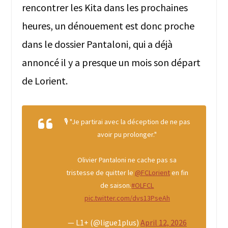
rencontrer les Kita dans les prochaines
heures, un dénouement est donc proche
dans le dossier Pantaloni, qui a déjà
annoncé il y a presque un mois son départ
de Lorient.
🎙️ "Je partirai avec la déception de ne pas
avoir pu prolonger."
Olivier Pantaloni ne cache pas sa
tristesse de quitter le
@FCLorient
en fin
de saison.
#OLFCL
pic.twitter.com/dvs13PseAh
— L1+ (@ligue1plus)
April 12, 2026