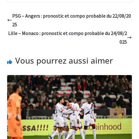
PSG – Angers : pronostic et compo probable du 22/08/20
25
Lille – Monaco : pronostic et compo probable du 24/08/2
025
Vous pourrez aussi aimer