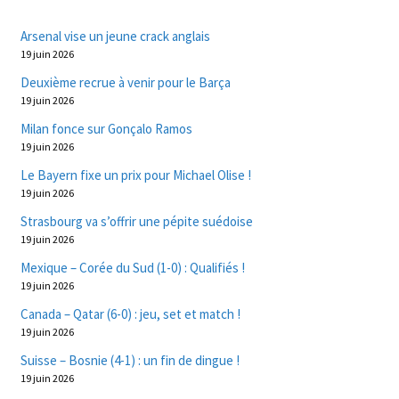
Arsenal vise un jeune crack anglais
19 juin 2026
Deuxième recrue à venir pour le Barça
19 juin 2026
Milan fonce sur Gonçalo Ramos
19 juin 2026
Le Bayern fixe un prix pour Michael Olise !
19 juin 2026
Strasbourg va s’offrir une pépite suédoise
19 juin 2026
Mexique – Corée du Sud (1-0) : Qualifiés !
19 juin 2026
Canada – Qatar (6-0) : jeu, set et match !
19 juin 2026
Suisse – Bosnie (4-1) : un fin de dingue !
19 juin 2026