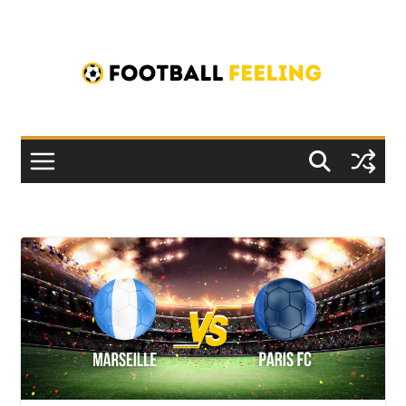
Skip
to
content
Footballfeeling
–
100%
Actu
foot
et
mercato