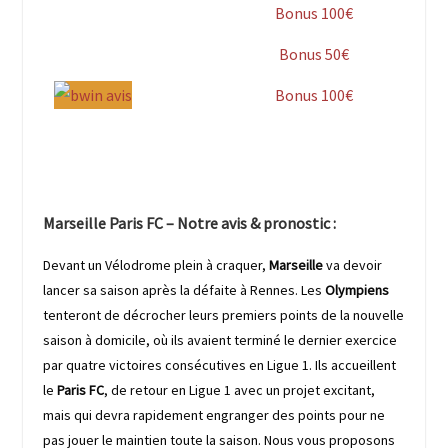
Bonus 100€
Bonus 50€
Bonus 100€
Marseille Paris FC
– Notre avis & pronostic :
Devant un Vélodrome plein à craquer,
Marseille
va devoir
lancer sa saison après la défaite à Rennes. Les
Olympiens
tenteront de décrocher leurs premiers points de la nouvelle
saison à domicile, où ils avaient terminé le dernier exercice
par quatre victoires consécutives en Ligue 1. Ils accueillent
le
Paris FC
, de retour en Ligue 1 avec un projet excitant,
mais qui devra rapidement engranger des points pour ne
pas jouer le maintien toute la saison. Nous vous proposons