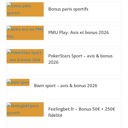
Bonus paris sportifs
PMU Play- Avis et bonus 2026
PokerStars Sport – avis & bonus
2026
Bwin sport – avis & bonus 2026
Feelingbet.fr – Bonus 50€ + 250€
fidélité