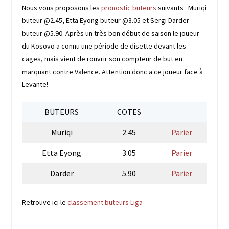
Nous vous proposons les
pronostic buteurs
suivants : Muriqi
buteur @2.45, Etta Eyong buteur @3.05 et Sergi Darder
buteur @5.90. Après un très bon début de saison le joueur
du Kosovo a connu une période de disette devant les
cages, mais vient de rouvrir son compteur de but en
marquant contre Valence. Attention donc a ce joueur face à
Levante!
BUTEURS
COTES
Muriqi
2.45
Parier
Etta Eyong
3.05
Parier
Darder
5.90
Parier
Retrouve ici le
classement buteurs Liga