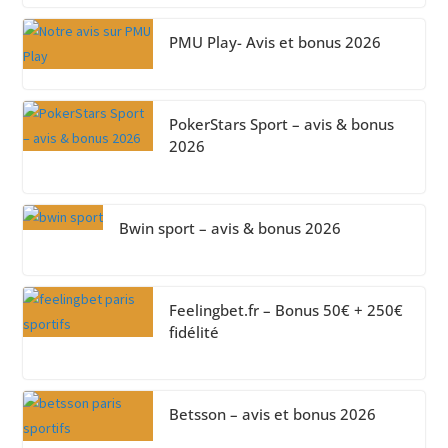
PMU Play- Avis et bonus 2026
PokerStars Sport – avis & bonus
2026
Bwin sport – avis & bonus 2026
Feelingbet.fr – Bonus 50€ + 250€
fidélité
Betsson – avis et bonus 2026