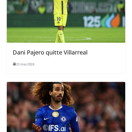
Dani Pajero quitte Villarreal
22 mai 2026