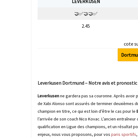
LEVERKUSEN
🤝✅🤝🤝✅
2.45
cote s
Dortmun
Leverkusen Dortmund – Notre avis et pronostic 
Leverkusen
ne gardera pas sa couronne. Après avoir 
de Xabi Alonso sont assurés de terminer deuxièmes du
champion en titre, ce qui est loin d’être le cas pour le
l’arrivée de son coach Nico Kovac. L’ancien entraîneu
qualification en Ligue des champions, et un résultat pos
enjeux, nous vous proposons, pour vos
paris sportifs
,