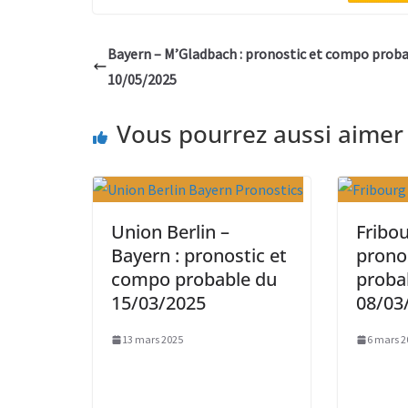
Bayern – M’Gladbach : pronostic et compo proba
10/05/2025
Vous pourrez aussi aimer
Union Berlin –
Fribou
Bayern : pronostic et
prono
compo probable du
proba
15/03/2025
08/03
13 mars 2025
6 mars 2