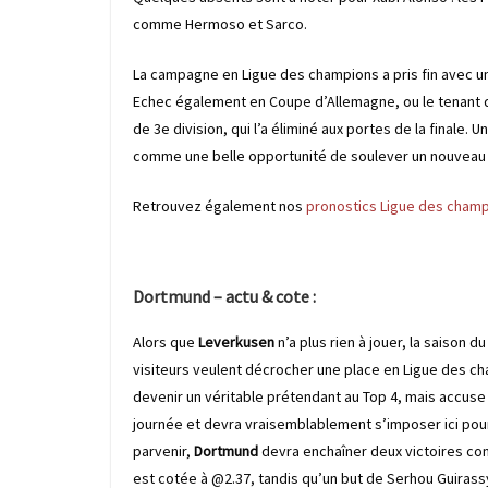
comme Hermoso et Sarco.
La campagne en Ligue des champions a pris fin avec un
Echec également en Coupe d’Allemagne, ou le tenant du
de 3e division, qui l’a éliminé aux portes de la finale
comme une belle opportunité de soulever un nouveau
Retrouvez également nos
pronostics Ligue des cham
Dortmund
– actu & cote :
Alors que
Leverkusen
n’a plus rien à jouer, la saison d
visiteurs veulent décrocher une place en Ligue des c
devenir un véritable prétendant au Top 4, mais accuse 
journée et devra vraisemblablement s’imposer ici pour
parvenir,
Dortmund
devra enchaîner deux victoires cons
est cotée à @2.37, tandis qu’un but de Serhou Guirassy