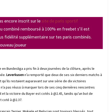
as encore inscrit sur le
site de paris sportif
e ou combiné remboursé à 100% en freebet s’il est
s fidélité supplémentaire sur tes paris combinés.
nouveau joueur
 en Bundesliga a pris fin à deux journées de la clôture, après le
rnée.
Leverkusen
n’a remporté que deux de ses six derniers matchs à
 qu’ils restaient auparavant sur une série de dix victoires
b n’a pas réussi à marquer lors de ses cinq dernières rencontres
il et la victoire du Bayer est cotés à @2.45, tandis qu’un but de
st coté à @2.37.
ançais Terrier, Mukiele et Belocian sont toujours blessés, tout