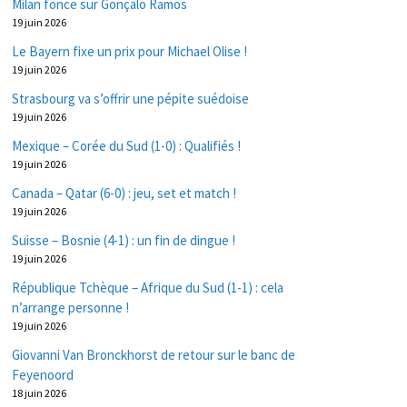
Milan fonce sur Gonçalo Ramos
19 juin 2026
Le Bayern fixe un prix pour Michael Olise !
19 juin 2026
Strasbourg va s’offrir une pépite suédoise
19 juin 2026
Mexique – Corée du Sud (1-0) : Qualifiés !
19 juin 2026
Canada – Qatar (6-0) : jeu, set et match !
19 juin 2026
Suisse – Bosnie (4-1) : un fin de dingue !
19 juin 2026
République Tchèque – Afrique du Sud (1-1) : cela
n’arrange personne !
19 juin 2026
Giovanni Van Bronckhorst de retour sur le banc de
Feyenoord
18 juin 2026