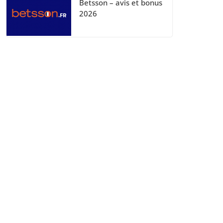
Betsson – avis et bonus
2026