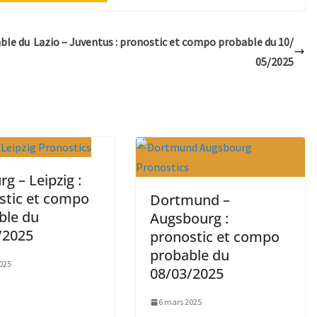
ble du
Lazio – Juventus : pronostic et compo probable du 10/
05/2025
rg – Leipzig :
stic et compo
Dortmund –
ble du
Augsbourg :
/2025
pronostic et compo
probable du
025
08/03/2025
6 mars 2025