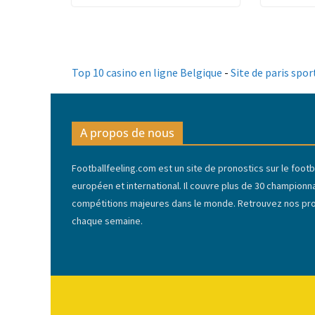
Top 10 casino en ligne Belgique
-
Site de paris spor
A propos de nous
Footballfeeling.com est un site de pronostics sur le footba
européen et international. Il couvre plus de 30 championn
compétitions majeures dans le monde. Retrouvez nos pron
chaque semaine.