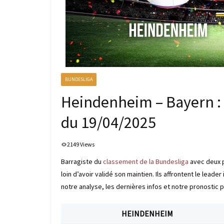
BUNDESLIGA
Heindenheim – Bayern :
du 19/04/2025
2149 Views
Barragiste du
classement de la Bundesliga
avec deux p
loin d’avoir validé son maintien. Ils affrontent le leade
notre analyse, les dernières infos et notre pronostic 
HEINDENHEIM