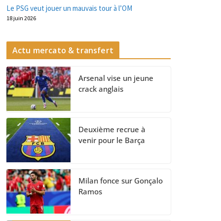
Le PSG veut jouer un mauvais tour à l’OM
18 juin 2026
Actu mercato & transfert
Arsenal vise un jeune
crack anglais
Deuxième recrue à
venir pour le Barça
Milan fonce sur Gonçalo
Ramos