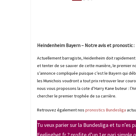
Heindenheim Bayern
– Notre avis et pronostic :
Actuellement barragiste, Heidenheim doit rapidement
et tenter de se sauver de cette manière, le premier no
s’annonce compliquée puisque c’est le Bayern qui déba
les Munichois voudront a tout prix retrouver leur cour
nous vous proposons la cote d’Harry Kane buteur : l’An
chercher le premier trophée de sa carrière.
Retrouvez également nos
pronostics Bundesliga
actua
Tu veux parier sur la Bundesliga et tu n’es p
Feelingbet.fr ? profite d’un 1er pari simpl