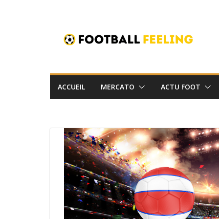
Skip
to
content
Footballfeeling
–
100%
Actu
foot
ACCUEIL
MERCATO
ACTU FOOT
et
mercato