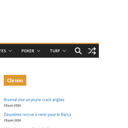
TES
POKER
TURF
Chrono
Arsenal vise un jeune crack anglais
19 juin 2026
Deuxième recrue à venir pour le Barça
19 juin 2026