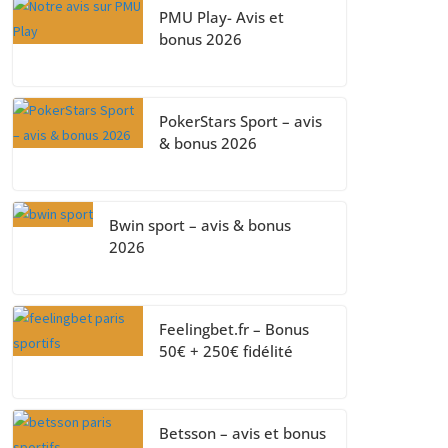
PMU Play- Avis et
bonus 2026
PokerStars Sport – avis
& bonus 2026
Bwin sport – avis & bonus
2026
Feelingbet.fr – Bonus
50€ + 250€ fidélité
Betsson – avis et bonus