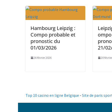
Hambourg Leipzig :
Leipz
Compo probable et
ompo 
pronostic du
prono
01/03/2026
21/02
26 février 2026
20 févrie
Top 10 casino en ligne Belgique
-
Site de paris spor