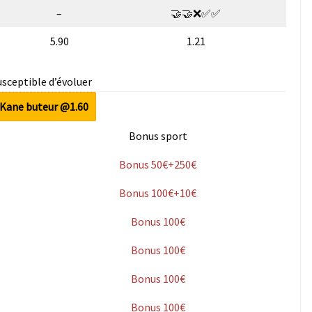
–
🤝🤝❌✅✅
5.90
1.21
usceptible d’évoluer
 Kane buteur @1.60
Bonus sport
Bonus 50€+250€
Bonus 100€+10€
Bonus 100€
Bonus 100€
Bonus 100€
Bonus 100€