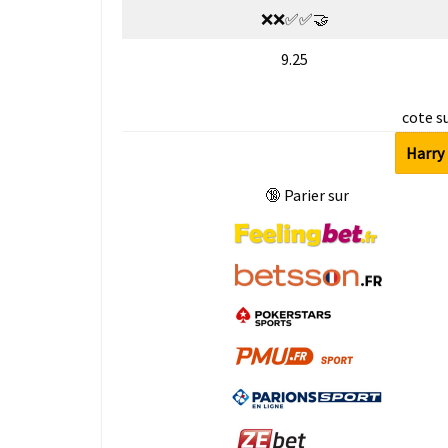
❌❌✅✅🤝
9.25
cote s
Harry
🔞 Parier sur