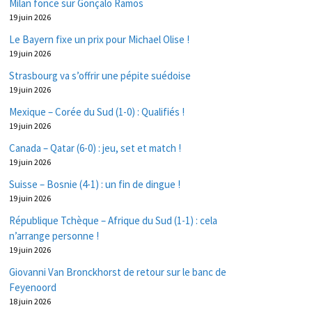
Milan fonce sur Gonçalo Ramos
19 juin 2026
Le Bayern fixe un prix pour Michael Olise !
19 juin 2026
Strasbourg va s’offrir une pépite suédoise
19 juin 2026
Mexique – Corée du Sud (1-0) : Qualifiés !
19 juin 2026
Canada – Qatar (6-0) : jeu, set et match !
19 juin 2026
Suisse – Bosnie (4-1) : un fin de dingue !
19 juin 2026
République Tchèque – Afrique du Sud (1-1) : cela
n’arrange personne !
19 juin 2026
Giovanni Van Bronckhorst de retour sur le banc de
Feyenoord
18 juin 2026