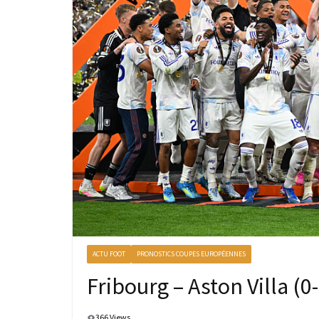
ACTU FOOT
PRONOSTICS COUPES EUROPÉENNES
Fribourg – Aston Villa (0
366 Views