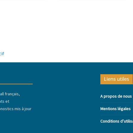
tif
Liens utiles
ll français,
A propos de nous
ats et
ostics mis à jour
Mentions légales
Conditions d’utilis