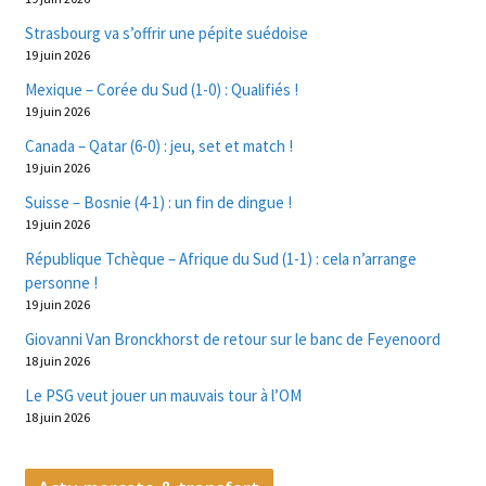
Strasbourg va s’offrir une pépite suédoise
19 juin 2026
Mexique – Corée du Sud (1-0) : Qualifiés !
19 juin 2026
Canada – Qatar (6-0) : jeu, set et match !
19 juin 2026
Suisse – Bosnie (4-1) : un fin de dingue !
19 juin 2026
République Tchèque – Afrique du Sud (1-1) : cela n’arrange
personne !
19 juin 2026
Giovanni Van Bronckhorst de retour sur le banc de Feyenoord
18 juin 2026
Le PSG veut jouer un mauvais tour à l’OM
18 juin 2026