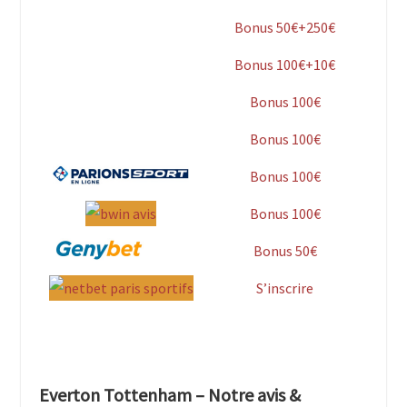
Bonus 50€+250€
Bonus 100€+10€
Bonus 100€
Bonus 100€
Bonus 100€
Bonus 100€
Bonus 50€
S’inscrire
Everton Tottenham
– Notre avis &