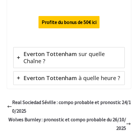
Profite du bonus de 50€ ici
Everton Tottenham
sur quelle
Chaîne ?
Everton Tottenham
à quelle heure ?
Real Sociedad Séville : compo probable et pronostic 24/1
0/2025
Wolves Burnley : pronostic et compo probable du 26/10/
2025