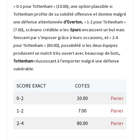
« 0-2 pour Tottenham » (10.00), une option plausible si
Tottenham profite de sa solidité offensive et domine malgré
une défense attentionnée
d’Everton
, « 1-2 pour Tottenham »
(7.00), scénario crédible si les
Spurs
encaissent un but mais
finissent par s’imposer grâce à leurs occasions, et « 2-4
pour Tottenham » (80.00), possibilité si les deux équipes
produisent un match très ouvert avec beaucoup de buts,
Tottenham
réussissant à l’emporter malgré une défense
vulnérable.
SCORE EXACT
COTES
0-2
10.00
Parier
1-2
7.00
Parier
2-4
80.00
Parier