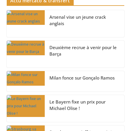
Actu mercato & transfert
Arsenal vise un jeune crack
anglais
Deuxième recrue à venir pour le
Barça
Milan fonce sur Gonçalo Ramos
Le Bayern fixe un prix pour
Michael Olise !