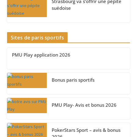
Strasbourg va s’offrir une pépite
suédoise
Sites de paris sportifs
PMU Play application 2026
Bonus paris sportifs
PMU Play- Avis et bonus 2026
PokerStars Sport – avis & bonus
2026