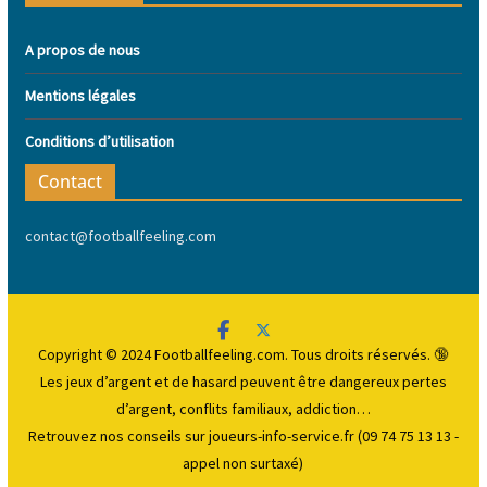
A propos de nous
Mentions légales
Conditions d’utilisation
Contact
contact@footballfeeling.com
Copyright © 2024 Footballfeeling.com. Tous droits réservés. 🔞
Les jeux d’argent et de hasard peuvent être dangereux
pertes
d’argent, conflits familiaux, addiction…
Retrouvez nos conseils sur joueurs-info-service.fr (09 74 75 13 13 -
appel non surtaxé)