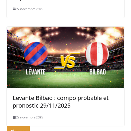
27 novembre 2025
Levante Bilbao : compo probable et
pronostic 29/11/2025
27 novembre 2025