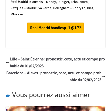
Real Madrid :
Courtois – Mendy, Rudiger, Tchouameni,
Vazquez – Modric, Valverde, Bellingham – Rodrygo, Diaz,
Mbappé
Real Madrid handicap -1 @1.72
Lille – Saint Étienne : pronostic, cote, actu et compo pro
bable du 01/02/2025
Barcelone – Alaves : pronostic, cote, actu et compo prob
able du 02/02/2025
Vous pourrez aussi aimer