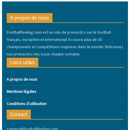
A propos de nous
Footballfeeling.com est un site de pronostics sur le football
français, européen et international. Il couvre plus de 30
championnats et compétitions majeures dans le monde. Retrouvez
nos pronostics mis à jour chaque semaine.
Liens utiles
A propos de nous
Mentions légales
Conditions d’utilisation
Contact
contact@footballfeeling.com