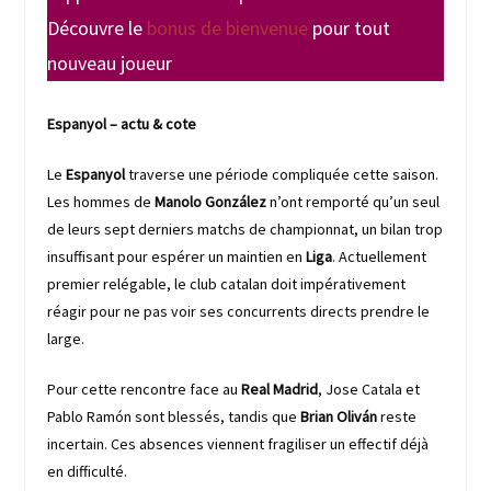
Découvre le
bonus de bienvenue
pour tout
nouveau joueur
Espanyol – actu & cote
Le
Espanyol
traverse une période compliquée cette saison.
Les hommes de
Manolo González
n’ont remporté qu’un seul
de leurs sept derniers matchs de championnat, un bilan trop
insuffisant pour espérer un maintien en
Liga
. Actuellement
premier relégable, le club catalan doit impérativement
réagir pour ne pas voir ses concurrents directs prendre le
large.
Pour cette rencontre face au
Real Madrid
, Jose Catala et
Pablo Ramón sont blessés, tandis que
Brian Oliván
reste
incertain. Ces absences viennent fragiliser un effectif déjà
en difficulté.