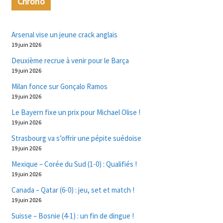
Chrono
Arsenal vise un jeune crack anglais
19 juin 2026
Deuxième recrue à venir pour le Barça
19 juin 2026
Milan fonce sur Gonçalo Ramos
19 juin 2026
Le Bayern fixe un prix pour Michael Olise !
19 juin 2026
Strasbourg va s’offrir une pépite suédoise
19 juin 2026
Mexique – Corée du Sud (1-0) : Qualifiés !
19 juin 2026
Canada – Qatar (6-0) : jeu, set et match !
19 juin 2026
Suisse – Bosnie (4-1) : un fin de dingue !