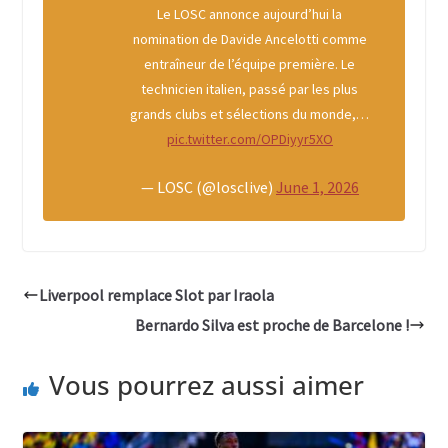
Le LOSC annonce aujourd’hui la
nomination de Davide Ancelotti comme
entraîneur de l’équipe première. Le
technicien italien, passé par les plus
grands clubs et sélections du monde,…
pic.twitter.com/OPDiyyr5XO
— LOSC (@losclive)
June 1, 2026
Liverpool remplace Slot par Iraola
Bernardo Silva est proche de Barcelone !
Vous pourrez aussi aimer