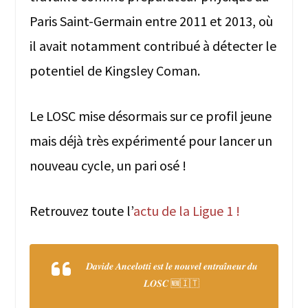
Paris Saint-Germain entre 2011 et 2013, où
il avait notamment contribué à détecter le
potentiel de Kingsley Coman.
Le LOSC mise désormais sur ce profil jeune
mais déjà très expérimenté pour lancer un
nouveau cycle, un pari osé !
Retrouvez toute l’
actu de la Ligue 1 !
𝑫𝒂𝒗𝒊𝒅𝒆 𝑨𝒏𝒄𝒆𝒍𝒐𝒕𝒕𝒊 𝒆𝒔𝒕 𝒍𝒆 𝒏𝒐𝒖𝒗𝒆𝒍 𝒆𝒏𝒕𝒓𝒂𝒊̂𝒏𝒆𝒖𝒓 𝒅𝒖
𝑳𝑶𝑺𝑪 🆕🇮🇹