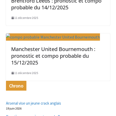
Brentford Leeds : pronostic et compo
probable du 14/12/2025
11 décembre 2025
Manchester United Bournemouth :
pronostic et compo probable du
15/12/2025
11 décembre 2025
Chrono
Arsenal vise un jeune crack anglais
19 juin 2026