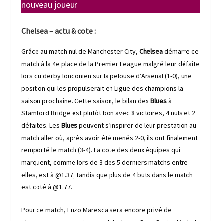
nouveau joueur
Chelsea – actu & cote :
Grâce au match nul de Manchester City,
Chelsea
démarre ce
match à la 4e place de la Premier League malgré leur défaite
lors du derby londonien sur la pelouse d’Arsenal (1-0), une
position qui les propulserait en Ligue des champions la
saison prochaine. Cette saison, le bilan des
Blues
à
Stamford Bridge est plutôt bon avec 8 victoires, 4 nuls et 2
défaites. Les
Blues
peuvent s’inspirer de leur prestation au
match aller où, après avoir été menés 2-0, ils ont finalement
remporté le match (3-4). La cote des deux équipes qui
marquent, comme lors de 3 des 5 derniers matchs entre
elles, est à @1.37, tandis que plus de 4 buts dans le match
est coté à @1.77.
Pour ce match, Enzo Maresca sera encore privé de