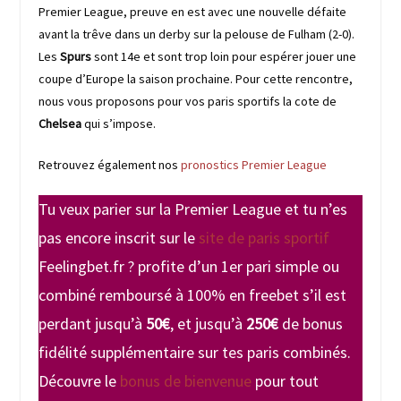
Premier League, preuve en est avec une nouvelle défaite
avant la trêve dans un derby sur la pelouse de Fulham (2-0).
Les
Spurs
sont 14e et sont trop loin pour espérer jouer une
coupe d’Europe la saison prochaine. Pour cette rencontre,
nous vous proposons pour vos paris sportifs la cote de
Chelsea
qui s’impose.
Retrouvez également nos
pronostics Premier League
Tu veux parier sur la Premier League et tu n’es
pas encore inscrit sur le
site de paris sportif
Feelingbet.fr ? profite d’un 1er pari simple ou
combiné remboursé à 100% en freebet s’il est
perdant jusqu’à
50€
, et jusqu’à
250€
de bonus
fidélité supplémentaire sur tes paris combinés.
Découvre le
bonus de bienvenue
pour tout