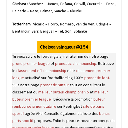
Chelsea :
Sanchez – James, Fofana, Colwill, Cucurella – Enzo,
Caicedo – Neto, Palmer, Sancho – Nkunku
Tottenham :
Vicario – Porro, Romero, Van de Ven, Udogie –
Bentancur, Sarr, Bergvall – Tel, Son, Solanke
Chelsea vainqueur @1.54
Tu veux suivre le foot anglais, ne rate rien de notre page
prono premier league
et
pronostic championship
. Retrouve
le
classement efl championship
et le
classement premier
league
actualisé sur footballfeeling 100%
pronostic foot
.
Suis notre page
pronostic buteur
tout en consultant le
classement du
meilleur buteur championship
et
meilleur
buteur premier league
. Découvre la promotion
buteur
remboursé si non titulaire
sur Feelingbet
site de paris
sportif
agréé ANJ. Consulte également la liste des
bonus
paris sportif
proposés. Enfin tu peux retrouver un aperçu du
mercato premier league
pour les derniers transferts outre-