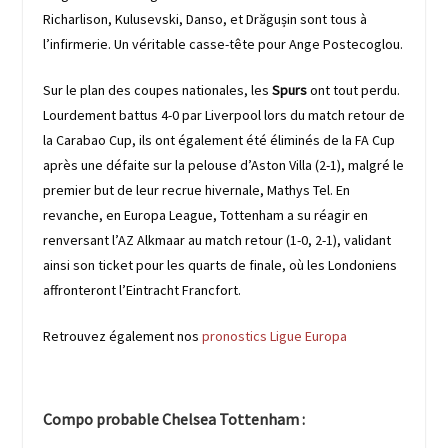
Richarlison, Kulusevski, Danso, et Drăgușin sont tous à
l’infirmerie. Un véritable casse-tête pour Ange Postecoglou.
Sur le plan des coupes nationales, les
Spurs
ont tout perdu.
Lourdement battus 4-0 par Liverpool lors du match retour de
la Carabao Cup, ils ont également été éliminés de la FA Cup
après une défaite sur la pelouse d’Aston Villa (2-1), malgré le
premier but de leur recrue hivernale, Mathys Tel. En
revanche, en Europa League, Tottenham a su réagir en
renversant l’AZ Alkmaar au match retour (1-0, 2-1), validant
ainsi son ticket pour les quarts de finale, où les Londoniens
affronteront l’Eintracht Francfort.
Retrouvez également nos
pronostics Ligue Europa
Compo probable Chelsea Tottenham :