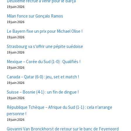
Deuxième recrue à venir pour le Barça
19 juin 2026
Milan fonce sur Gonçalo Ramos
19 juin 2026
Le Bayern fixe un prix pour Michael Olise !
19 juin 2026
Strasbourg va s’offrir une pépite suédoise
19 juin 2026
Mexique – Corée du Sud (1-0) : Qualifiés !
19 juin 2026
Canada – Qatar (6-0) : jeu, set et match !
19 juin 2026
Suisse – Bosnie (4-1) : un fin de dingue !
19 juin 2026
République Tchèque – Afrique du Sud (1-1) : cela n’arrange
personne !
19 juin 2026
Giovanni Van Bronckhorst de retour sur le banc de Feyenoord