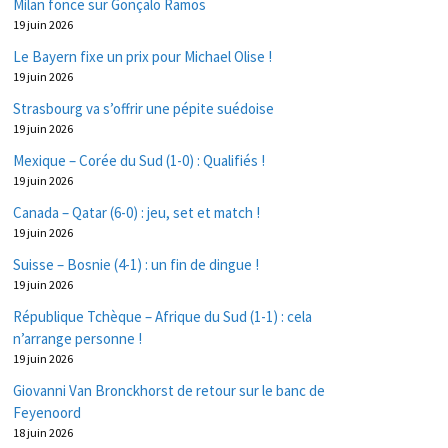
Milan fonce sur Gonçalo Ramos
19 juin 2026
Le Bayern fixe un prix pour Michael Olise !
19 juin 2026
Strasbourg va s’offrir une pépite suédoise
19 juin 2026
Mexique – Corée du Sud (1-0) : Qualifiés !
19 juin 2026
Canada – Qatar (6-0) : jeu, set et match !
19 juin 2026
Suisse – Bosnie (4-1) : un fin de dingue !
19 juin 2026
République Tchèque – Afrique du Sud (1-1) : cela
n’arrange personne !
19 juin 2026
Giovanni Van Bronckhorst de retour sur le banc de
Feyenoord
18 juin 2026