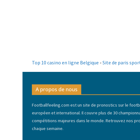
Top 10 casino en ligne Belgique
-
Site de paris spor
A propos de nous
Footballfeeling.com est un site de pronostics sur le footba
européen et international. Il couvre plus de 30 championn
compétitions majeures dans le monde. Retrouvez nos pron
chaque semaine.