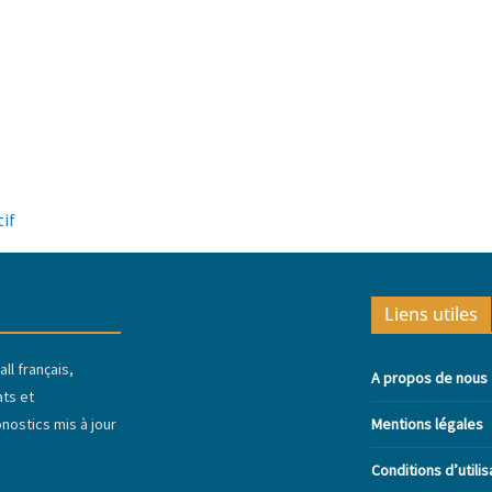
tif
Liens utiles
ll français,
A propos de nous
ats et
ostics mis à jour
Mentions légales
Conditions d’utilis