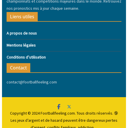
championnats et compétitions majeures dans le monde. Retrouvez
nos pronostics mis à jour chaque semaine.
Liens utiles
A propos de nous
Mentions légales
Conditions d’utilisation
Contact
contact@footballfeeling.com
Copyright © 2024 Footballfeeling.com. Tous droits réservés. 🔞
Les jeux d’argent et de hasard peuvent être dangereux
pertes
d’argent, conflits familiaux, addiction…