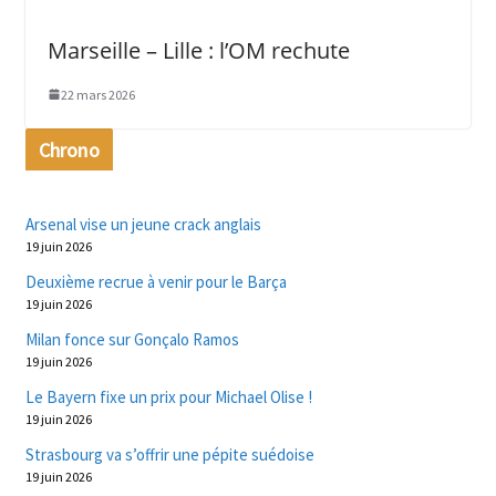
Marseille – Lille : l’OM rechute
22 mars 2026
Chrono
Arsenal vise un jeune crack anglais
19 juin 2026
Deuxième recrue à venir pour le Barça
19 juin 2026
Milan fonce sur Gonçalo Ramos
19 juin 2026
Le Bayern fixe un prix pour Michael Olise !
19 juin 2026
Strasbourg va s’offrir une pépite suédoise
19 juin 2026