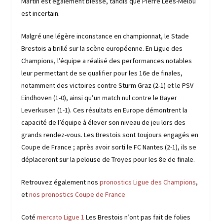
Martin est également blessé, tandis que Pierre Lees-Melou
est incertain.
Malgré une légère inconstance en championnat, le Stade
Brestois a brillé sur la scène européenne. En Ligue des
Champions, l’équipe a réalisé des performances notables
leur permettant de se qualifier pour les 16e de finales,
notamment des victoires contre Sturm Graz (2-1) et le PSV
Eindhoven (1-0), ainsi qu’un match nul contre le Bayer
Leverkusen (1-1). Ces résultats en Europe démontrent la
capacité de l’équipe à élever son niveau de jeu lors des
grands rendez-vous. Les Brestois sont toujours engagés en
Coupe de France ; après avoir sorti le FC Nantes (2-1), ils se
déplaceront sur la pelouse de Troyes pour les 8e de finale.
Retrouvez également nos
pronostics Ligue des Champions
,
et
nos pronostics Coupe de France
Coté
mercato Ligue 1
Les Brestois n’ont pas fait de folies