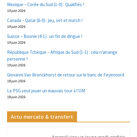
Mexique – Corée du Sud (1-0) : Qualifiés !
19 juin 2026
Canada – Qatar (6-0) : jeu, set et match !
19 juin 2026
Suisse – Bosnie (4-1) : un fin de dingue !
19 juin 2026
République Tchèque – Afrique du Sud (1-1) : cela n’arrange
personne !
19 juin 2026
Giovanni Van Bronckhorst de retour sur le banc de Feyenoord
18 juin 2026
Le PSG veut jouer un mauvais tour à l’OM
18 juin 2026
Actu mercato & transfert
Arsenal vise un jeune crack anglais