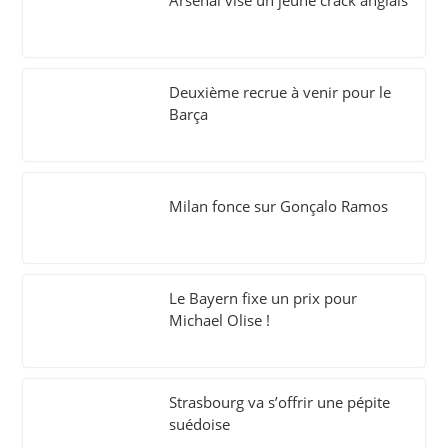
Deuxième recrue à venir pour le
Barça
Milan fonce sur Gonçalo Ramos
Le Bayern fixe un prix pour
Michael Olise !
Strasbourg va s’offrir une pépite
suédoise