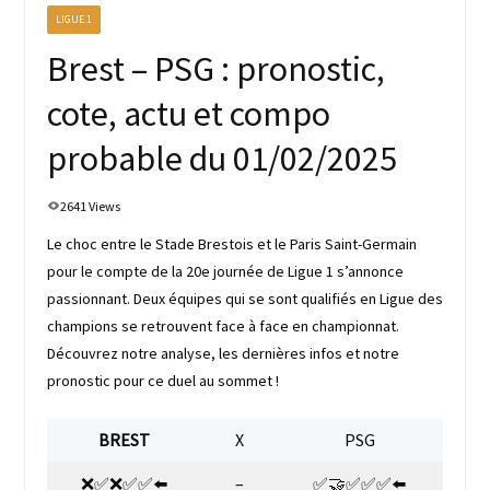
LIGUE 1
Brest – PSG : pronostic,
cote, actu et compo
probable du 01/02/2025
2641 Views
Le choc entre le Stade Brestois et le Paris Saint-Germain
pour le compte de la 20e journée de Ligue 1 s’annonce
passionnant. Deux équipes qui se sont qualifiés en Ligue des
champions se retrouvent face à face en championnat.
Découvrez notre analyse, les dernières infos et notre
pronostic pour ce duel au sommet !
BREST
X
PSG
❌✅❌✅✅⬅️
–
✅🤝✅✅✅⬅️