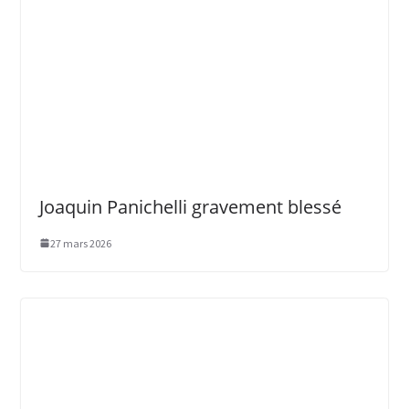
Joaquin Panichelli gravement blessé
27 mars 2026