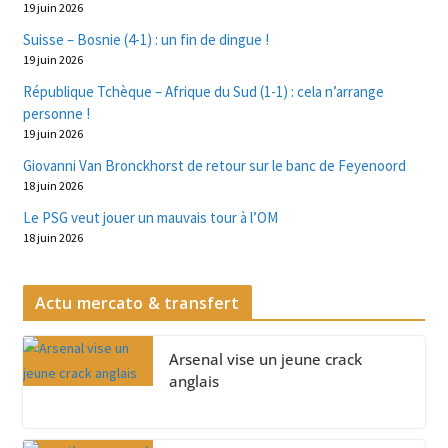
19 juin 2026
Suisse – Bosnie (4-1) : un fin de dingue !
19 juin 2026
République Tchèque – Afrique du Sud (1-1) : cela n’arrange
personne !
19 juin 2026
Giovanni Van Bronckhorst de retour sur le banc de Feyenoord
18 juin 2026
Le PSG veut jouer un mauvais tour à l’OM
18 juin 2026
Actu mercato & transfert
Arsenal vise un jeune crack
anglais