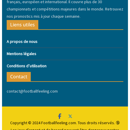
français, européen et international. Il couvre plus de 30
championnats et compétitions majeures dans le monde. Retrouvez
nos pronostics mis à jour chaque semaine.
Liens utiles
A propos de nous
Mentions légales
Conditions d’utilisation
Contact
contact@footballfeeling.com
Copyright © 2024 Footballfeeling.com. Tous droits réservés. 🔞