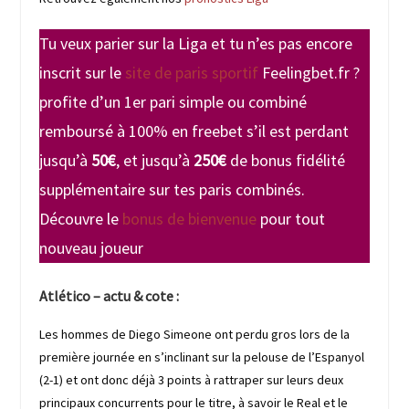
Tu veux parier sur la Liga et tu n’es pas encore
inscrit sur le
site de paris sportif
Feelingbet.fr ?
profite d’un 1er pari simple ou combiné
remboursé à 100% en freebet s’il est perdant
jusqu’à
50€
, et jusqu’à
250€
de bonus fidélité
supplémentaire sur tes paris combinés.
Découvre le
bonus de bienvenue
pour tout
nouveau joueur
Atlético – actu & cote :
Les hommes de Diego Simeone ont perdu gros lors de la
première journée en s’inclinant sur la pelouse de l’Espanyol
(2-1) et ont donc déjà 3 points à rattraper sur leurs deux
principaux concurrents pour le titre, à savoir le Real et le