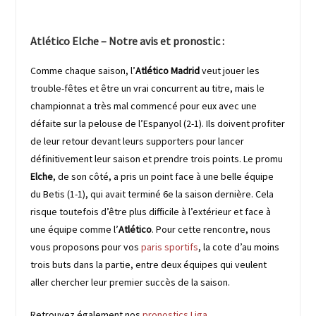
Atlético Elche – Notre avis et pronostic :
Comme chaque saison, l’
Atlético Madrid
veut jouer les
trouble-fêtes et être un vrai concurrent au titre, mais le
championnat a très mal commencé pour eux avec une
défaite sur la pelouse de l’Espanyol (2-1). Ils doivent profiter
de leur retour devant leurs supporters pour lancer
définitivement leur saison et prendre trois points. Le promu
Elche
, de son côté, a pris un point face à une belle équipe
du Betis (1-1), qui avait terminé 6e la saison dernière. Cela
risque toutefois d’être plus difficile à l’extérieur et face à
une équipe comme l’
Atlético
. Pour cette rencontre, nous
vous proposons pour vos
paris sportifs
, la cote d’au moins
trois buts dans la partie, entre deux équipes qui veulent
aller chercher leur premier succès de la saison.
Retrouvez également nos
pronostics Liga