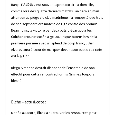
Barça. L’
Atlético
est souvent spectaculaire à domicile,
comme lors des quatre derniers matchs l’an dernier, mais
attention au piège : le club
madrilène
n’a remporté que trois
de ses sept derniers matchs de Liga contre des promus.
Néanmoins, la victoire par deux buts d’écart pour les
Colchoneros
est cotée à @1.58. Unique buteur lors de la
première journée avec un splendide coup franc, Julián
Álvarez aura à cœur de marquer devant son public ; sa cote
est à @1.77.
Diego Simeone devrait disposer de l’ensemble de son
effectif pour cette rencontre, hormis Giminez toujours
blessé.
Elche
– actu & cote :
Menés au score,
Elche
a su trouver les ressources pour