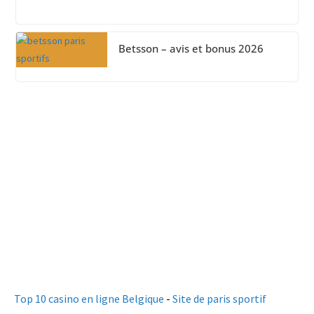
Betsson – avis et bonus 2026
Top 10 casino en ligne Belgique
-
Site de paris sportif