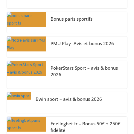
Bonus paris sportifs
PMU Play- Avis et bonus 2026
PokerStars Sport – avis & bonus
2026
Bwin sport – avis & bonus 2026
Feelingbet.fr – Bonus 50€ + 250€
fidélité