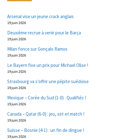
Arsenal vise un jeune crack anglais
19 juin 2026
Deuxième recrue à venir pour le Barça
19 juin 2026
Milan fonce sur Gonçalo Ramos
19 juin 2026
Le Bayern fixe un prix pour Michael Olise !
19 juin 2026
Strasbourg va s’offrir une pépite suédoise
19 juin 2026
Mexique – Corée du Sud (1-0) : Qualifiés !
19 juin 2026
Canada – Qatar (6-0) : jeu, set et match !
19 juin 2026
Suisse – Bosnie (4-1) : un fin de dingue !
19 juin 2026