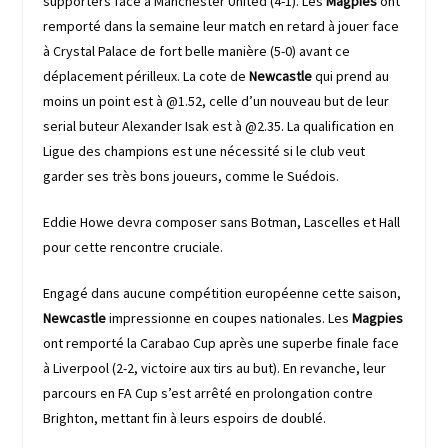
supporters face à Manchester United (4-1). Les
Magpies
ont
remporté dans la semaine leur match en retard à jouer face
à Crystal Palace de fort belle manière (5-0) avant ce
déplacement périlleux. La cote de
Newcastle
qui prend au
moins un point est à @1.52, celle d’un nouveau but de leur
serial buteur Alexander Isak est à @2.35. La qualification en
Ligue des champions est une nécessité si le club veut
garder ses très bons joueurs, comme le Suédois.
Eddie Howe devra composer sans Botman, Lascelles et Hall
pour cette rencontre cruciale.
Engagé dans aucune compétition européenne cette saison,
Newcastle
impressionne en coupes nationales. Les
Magpies
ont remporté la Carabao Cup après une superbe finale face
à Liverpool (2-2, victoire aux tirs au but). En revanche, leur
parcours en FA Cup s’est arrêté en prolongation contre
Brighton, mettant fin à leurs espoirs de doublé.