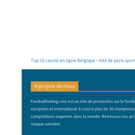
Top 10 casino en ligne Belgique
-
Site de paris spor
A propos de nous
Footballfeeling.com est un site de pronostics sur le footba
européen et international. Il couvre plus de 30 championn
compétitions majeures dans le monde. Retrouvez nos pron
chaque semaine.