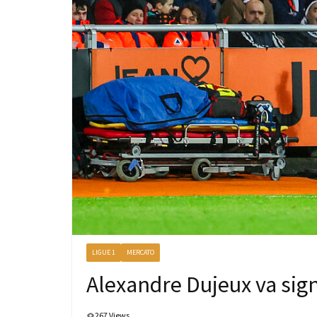
LIGUE 1
MERCATO
Alexandre Dujeux va sign
267 Views