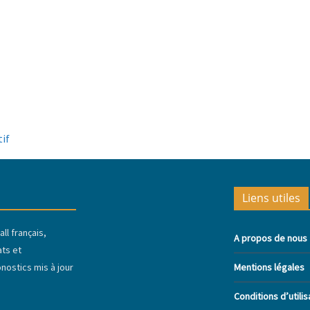
tif
Liens utiles
ll français,
A propos de nous
ats et
ostics mis à jour
Mentions légales
Conditions d’utilis