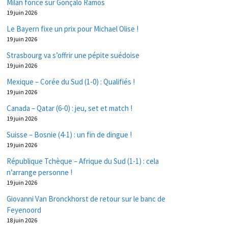
Milan fonce sur Gonçalo Ramos
19 juin 2026
Le Bayern fixe un prix pour Michael Olise !
19 juin 2026
Strasbourg va s’offrir une pépite suédoise
19 juin 2026
Mexique – Corée du Sud (1-0) : Qualifiés !
19 juin 2026
Canada – Qatar (6-0) : jeu, set et match !
19 juin 2026
Suisse – Bosnie (4-1) : un fin de dingue !
19 juin 2026
République Tchèque – Afrique du Sud (1-1) : cela
n’arrange personne !
19 juin 2026
Giovanni Van Bronckhorst de retour sur le banc de
Feyenoord
18 juin 2026